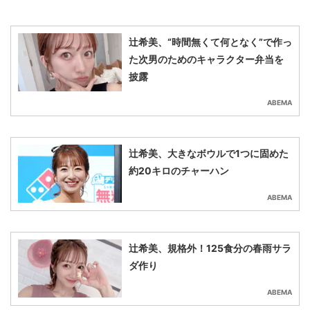
辻󠄀希美、“時間無くて何となく”で作っ
た次男のためのキャラクター弁当を
披露
ABEMA
辻󠄀希美、大きなボウルで1つに固めた
約20キロのチャーハン
ABEMA
辻󠄀希美、規格外！125食分の春雨サラ
ダ作り
ABEMA