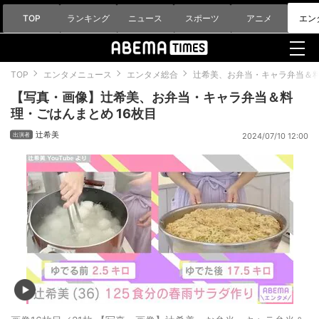
TOP
ランキング
ニュース
スポーツ
アニメ
エン
TOP
エンタメニュース
エンタメ総合
辻希美、お弁当・キャラ弁当＆
【写真・画像】辻希美、お弁当・キャラ弁当＆料
理・ごはんまとめ 16枚目
辻希美
2024/07/10 12:00