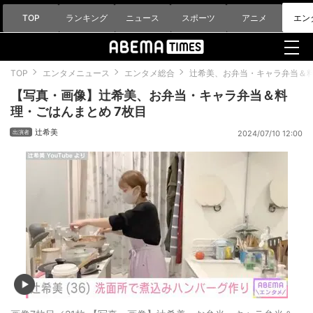
TOP
ランキング
ニュース
スポーツ
アニメ
エン
TOP
エンタメニュース
エンタメ総合
辻希美、お弁当・キャラ弁当＆
【写真・画像】辻希美、お弁当・キャラ弁当＆料
理・ごはんまとめ 7枚目
辻希美
2024/07/10 12:00