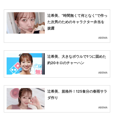
辻󠄀希美、“時間無くて何となく”で作っ
た次男のためのキャラクター弁当を
披露
ABEMA
辻󠄀希美、大きなボウルで1つに固めた
約20キロのチャーハン
ABEMA
辻󠄀希美、規格外！125食分の春雨サラ
ダ作り
ABEMA