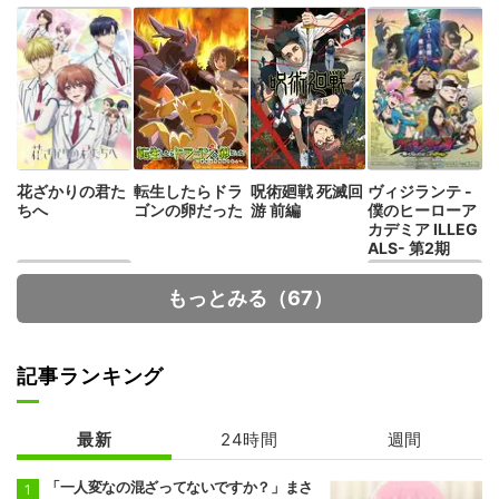
花ざかりの君た
転生したらドラ
呪術廻戦 死滅回
ヴィジランテ -
ちへ
ゴンの卵だった
游 前編
僕のヒーローア
カデミア ILLEG
ALS- 第2期
もっとみる（67）
記事ランキング
最新
24時間
週間
幼馴染とはラブ
Fate/strange F
コメにならない
ake
「一人変なの混ざってないですか？」まさ