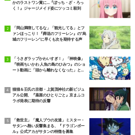
かのラストワン賞に…『ぼっち・ざ・ろっ
く！』ジャージメイド姿にツッコミ殺到
「岡山満喫してるな」「観光してる」とフ
ァンほっこり！『葬送のフリーレン』の“烏
城のフリーレン”に早くも次を期待する声
「うさぎラップかわいすぎ！」「神映像」
『映画ちいかわ 人魚の島のひみつ』のショ
ート動画に「頭から離れなくなった」と大
反響
猫猫＆壬氏の京都・上賀茂神社の新ビジュ
アル公開、『薬屋のひとりごと』京まふコ
ラボ発表に期待の反響
「救世主」「魔人ブウの友達」ミスター・
サタンへ熱い反響集まる、『ドラゴンボー
ル』公式アカがサタンの特徴を募集