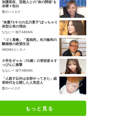
加護亜依、芸能人との“体の関係”を
赤裸々告白
愛のハイエナ
“体重72キロの北川景子”ぽっちゃり
体型公表の理由
ななにー 地下ABEMA
「ゴミ屋敷」「孤独死」布川敏和の
離婚後の絶望生活
ABEMAエンタメ
小学生ギャル（12歳）の登校姿＆す
っぴんに衝撃
ななにー 地下ABEMA
「人殺す以外は全部やってきた」総
長時代を公開した人気芸人
愛のハイエナ
もっと見る