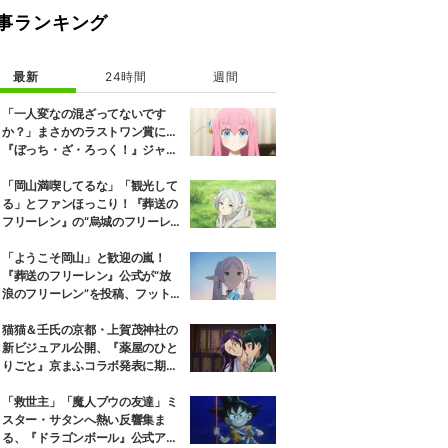
事ランキング
最新
24時間
週間
「一人変なの混ざってないです
か？」まさかのラストワン賞に…
『ぼっち・ざ・ろっく！』ジャー
ジメイド姿にツッコミ殺到
「岡山満喫してるな」「観光して
る」とファンほっこり！『葬送の
フリーレン』の“烏城のフリーレ
ン”に早くも次を期待する声
「ようこそ岡山」と歓迎の嵐！
『葬送のフリーレン』公式が“放
浪のフリーレン”を投稿、フット
ワークも話題に
猫猫＆壬氏の京都・上賀茂神社の
新ビジュアル公開、『薬屋のひと
りごと』京まふコラボ発表に期待
の反響
「救世主」「魔人ブウの友達」ミ
スター・サタンへ熱い反響集ま
る、『ドラゴンボール』公式アカ