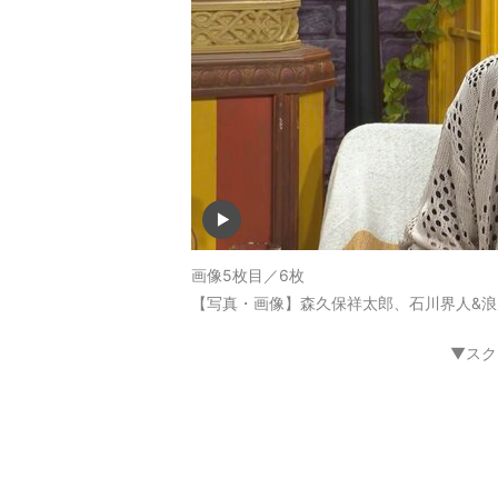
画像5枚目／6枚
【写真・画像】森久保祥太郎、石川界人&浪
▼スク