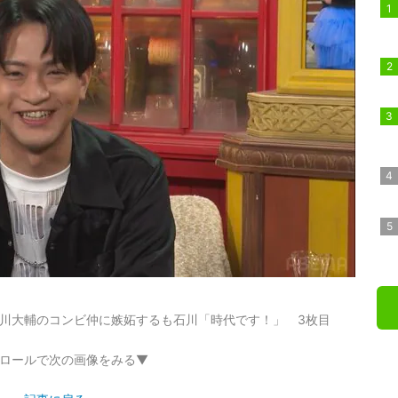
川大輔のコンビ仲に嫉妬するも石川「時代です！」 3枚目
ロールで次の画像をみる▼