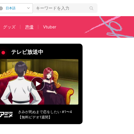
日本語
グッズ
声優
Vtuber
！」
テレビ放送中
きみが死ぬまで恋をしたい #1〜4
【無料ビデオ1週間】