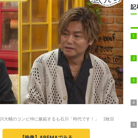
記
川大輔のコンビ仲に嫉妬するも石川「時代です！」 2枚目
【映像】ABEMAでみる