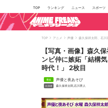
TOP
ランキング
ニュース
スポーツ
TOP
アニメ
声優
森久保祥太郎、石川
【写真・画像】森久保
ンビ仲に嫉妬「結構気
時代！」 2枚目
声優と夜あそび
森久保祥太郎
石川界人
,