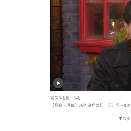
画像3枚目／6枚
【写真・画像】森久保祥太郎、石川界人&浪
▼スク