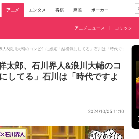
アニメ
エンタメ
将棋
麻雀
ポーカー
アニメニュース
コミック
界人&浪川大輔のコンビ仲に嫉妬「結構気にしてる」石川は「時代ですよ時代
祥太郎、石川界人&浪川大輔のコ
にしてる」石川は「時代ですよ
2024/10/05 11:10