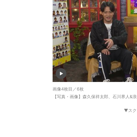
画像4枚目／6枚
【写真・画像】森久保祥太郎、石川界人&浪
▼スク