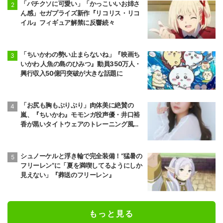
「バチクソに可愛い」「かっこいいお姉さ
ん感」セガプライズ新作『リコリス・リコ
イル』フィギュア解禁に反響続々
「ちいかわの勢い止まらないね」『映画ち
いかわ 人魚の島のひみつ』動員350万人・
興行収入50億円突破が大きな話題に
「お尻も胸もぷりぷり」肉体美に絶賛の
嵐、『ちいかわ』モモンガ役声優・井口裕
香が黒いタイトウェアのトレーニング風景
公開
シュノーケルと浮き輪で完全装備！“猛暑の
フリーレン”に「夏を満喫してるようにしか
見えない」『葬送のフリーレン』
もっと見る