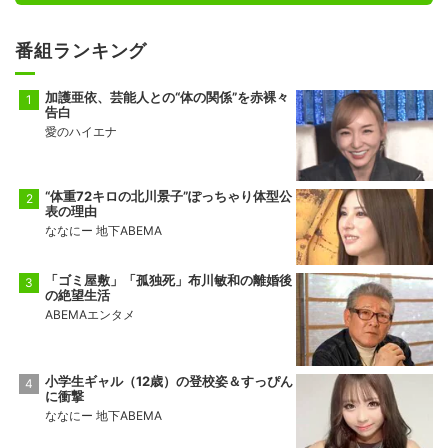
番組ランキング
加護亜依、芸能人との“体の関係”を赤裸々
告白
愛のハイエナ
“体重72キロの北川景子”ぽっちゃり体型公
表の理由
ななにー 地下ABEMA
「ゴミ屋敷」「孤独死」布川敏和の離婚後
の絶望生活
ABEMAエンタメ
小学生ギャル（12歳）の登校姿＆すっぴん
に衝撃
ななにー 地下ABEMA