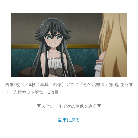
画像2枚目／6枚
【写真・画像】アニメ『その治癒師』第3話あらす
じ・先行カット解禁 2枚目
▼スクロールで次の画像をみる▼
記事に戻る