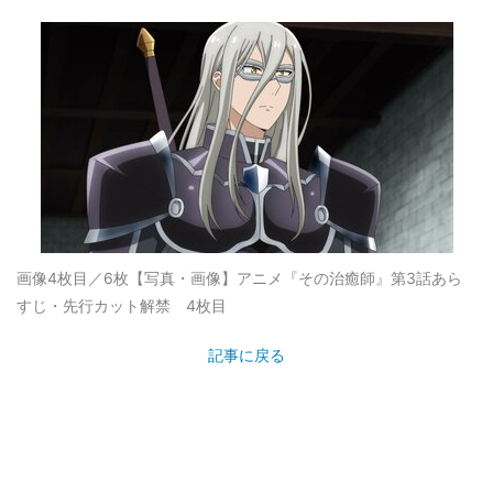
画像4枚目／6枚
【写真・画像】アニメ『その治癒師』第3話あら
すじ・先行カット解禁 4枚目
記事に戻る