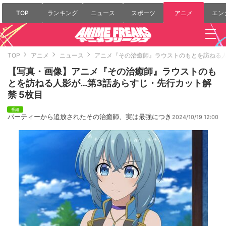
TOP
ランキング
ニュース
スポーツ
アニメ
エン
TOP
アニメ
ニュース
アニメ『その治癒師』ラウストのもとを訪ねる人
【写真・画像】アニメ『その治癒師』ラウストのも
とを訪ねる人影が…第3話あらすじ・先行カット解
禁 5枚目
パーティーから追放されたその治癒師、実は最強につき
2024/10/19 12:00