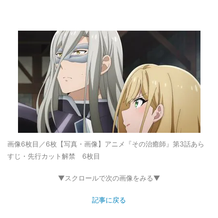
画像6枚目／6枚
【写真・画像】アニメ『その治癒師』第3話あら
すじ・先行カット解禁 6枚目
▼スクロールで次の画像をみる▼
記事に戻る