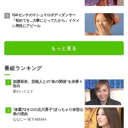
154センチのマシュマロボディダンサー
「初めてを…大事にとってたから」イケメ
ン男性にアピール
もっと見る
番組ランキング
加護亜依、芸能人との“体の関係”を赤裸々
告白
愛のハイエナ
“体重72キロの北川景子”ぽっちゃり体型公
表の理由
ななにー 地下ABEMA