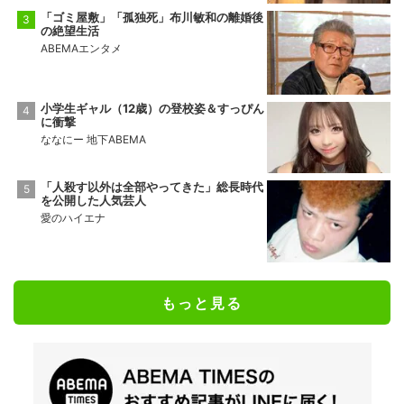
「ゴミ屋敷」「孤独死」布川敏和の離婚後
の絶望生活
ABEMAエンタメ
小学生ギャル（12歳）の登校姿＆すっぴん
に衝撃
ななにー 地下ABEMA
「人殺す以外は全部やってきた」総長時代
を公開した人気芸人
愛のハイエナ
もっと見る