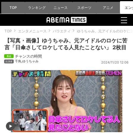
TOP
ランキング
ニュース
スポーツ
アニメ
エン
TOP
エンタメニュース
バラエティ
ゆうちゃみ、元アイドルのロケに
【写真・画像】ゆうちゃみ、元アイドルのロケに苦
言「日傘さしてロケしてる人見たことない」 2枚目
チャンスの時間
千鳥
,
ゆうちゃみ
2024/11/20 12:06