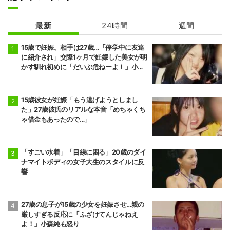
最新
24時間
週間
15歳で妊娠。相手は27歳…「停学中に友達
に紹介され」交際1ヶ月で妊娠した美女が明
かす馴れ初めに「だいぶ危ねーよ！」小森
純も絶句
15歳彼女が妊娠「もう逃げようとしまし
た」27歳彼氏のリアルな本音「めちゃくち
ゃ借金もあったので…」
「すごい水着」「目線に困る」20歳のダイ
ナマイトボディの女子大生のスタイルに反
響
27歳の息子が15歳の少女を妊娠させ…親の
厳しすぎる反応に「ふざけてんじゃねえ
よ！」小森純も怒り