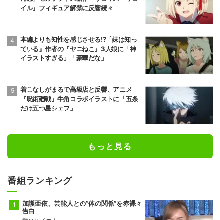
イル』フィギュア解禁に反響続々
本編よりも知性を感じさせる!?『妹は知っ
ている』作者の『ヤニねこ』3人娘に「神
イラストすぎる」「豪華だな」
着こなしがまるで高級店と反響、アニメ
『呪術廻戦』牛角コラボイラストに「五条
だけ五つ星シェフ」
もっと見る
番組ランキング
加護亜依、芸能人との“体の関係”を赤裸々
告白