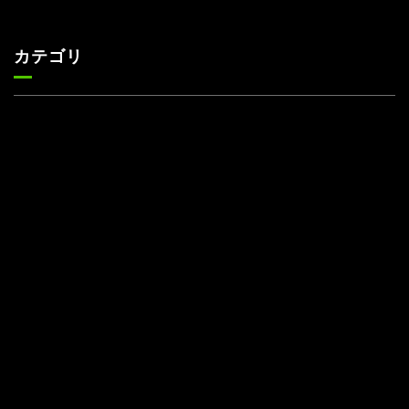
カテゴリ
ニュース
スポーツ
アニメ
エンタメ
将棋
麻雀
ポーカー
Face
Twitt
Yout
Insta
運営会社
boo
er
ube
gra
k
m
プライバシーポリシー