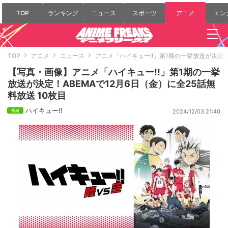
TOP
ランキング
ニュース
スポーツ
アニメ
エン
TOP
アニメ
ニュース
アニメ「ハイキュー!!」第1期の一挙放送が決定！
【写真・画像】アニメ「ハイキュー!!」第1期の一挙
放送が決定！ABEMAで12月6日（金）に全25話無
料放送 10枚目
ハイキュー!!
2024/12/03 21:40