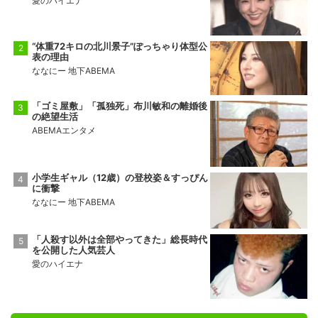
愛のハイエナ
“体重72キロの北川景子”ぽっちゃり体型公
表の理由
ななにー 地下ABEMA
「ゴミ屋敷」「孤独死」布川敏和の離婚後
の絶望生活
ABEMAエンタメ
小学生ギャル（12歳）の登校姿＆すっぴん
に衝撃
ななにー 地下ABEMA
「人殺す以外は全部やってきた」総長時代
を公開した人気芸人
愛のハイエナ