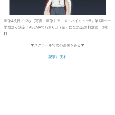
画像4枚目／12枚
【写真・画像】アニメ「ハイキュー!!」第1期の一
挙放送が決定！ABEMAで12月6日（金）に全25話無料放送 3枚
目
▼スクロールで次の画像をみる▼
記事に戻る