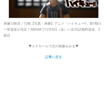
画像12枚目／12枚
【写真・画像】アニメ「ハイキュー!!」第1期の
一挙放送が決定！ABEMAで12月6日（金）に全25話無料放送 5
枚目
▼スクロールで次の画像をみる▼
記事に戻る