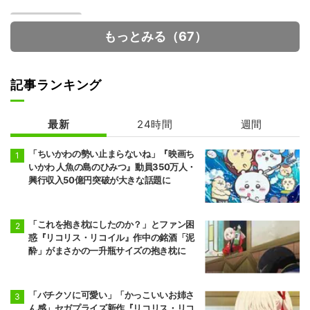
もっとみる（67）
記事ランキング
最新
24時間
週間
火喰鳥 羽州ぼろ
鳶組
「ちいかわの勢い止まらないね」『映画ち
いかわ 人魚の島のひみつ』動員350万人・
興行収入50億円突破が大きな話題に
「これを抱き枕にしたのか？」とファン困
惑『リコリス・リコイル』作中の銘酒「泥
酔」がまさかの一升瓶サイズの抱き枕に
「バチクソに可愛い」「かっこいいお姉さ
ん感」セガプライズ新作『リコリス・リコ