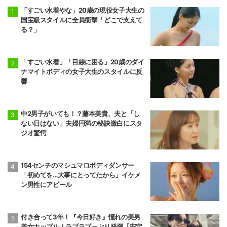
「すごい水着やな」20歳の現役女子大生の
国宝級スタイルに全員衝撃「どこで支えて
る？」
「すごい水着」「目線に困る」20歳のダイ
ナマイトボディの女子大生のスタイルに反
響
中2男子がいても！？藤本美貴、夫と「し
ない日はない」夫婦円満の秘訣激白にスタ
ジオ驚愕
154センチのマシュマロボディダンサー
「初めてを…大事にとってたから」イケメ
ン男性にアピール
付き合って3年！『今日好き』憧れの美男
美女カップル！ラブラブっぷり発揮「安定