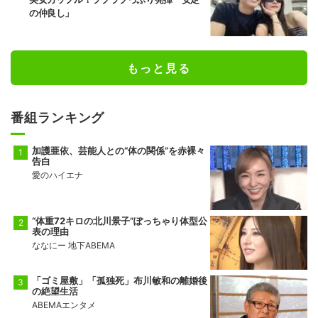
の仲良し」
もっと見る
番組ランキング
加護亜依、芸能人との“体の関係”を赤裸々
告白
愛のハイエナ
“体重72キロの北川景子”ぽっちゃり体型公
表の理由
ななにー 地下ABEMA
「ゴミ屋敷」「孤独死」布川敏和の離婚後
の絶望生活
ABEMAエンタメ