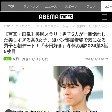
TOP
ランキング
ニュース
スポーツ
アニメ
エン
TOP
エンタメニュース
リアリティーショー
美脚スラリ！男子5人が一
【写真・画像】美脚スラリ！男子5人が一目惚れし
た美しすぎる高3女子、短パン部屋着姿で気になる
男子と朝デート！『今日好き』冬休み編2024第3話
5枚目
今日、好きになりました。
2024/12/12 08:21