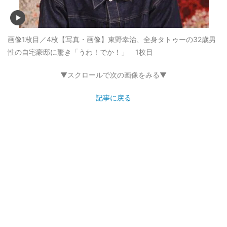
画像1枚目／4枚
【写真・画像】東野幸治、全身タトゥーの32歳男
性の自宅豪邸に驚き「うわ！でか！」 1枚目
▼スクロールで次の画像をみる▼
記事に戻る