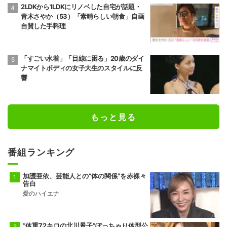
2LDKから1LDKにリノベした自宅が話題・
青木さやか（53）「素晴らしい朝食」自画
自賛した手料理
「すごい水着」「目線に困る」20歳のダイ
ナマイトボディの女子大生のスタイルに反
響
もっと見る
番組ランキング
加護亜依、芸能人との“体の関係”を赤裸々
告白
愛のハイエナ
“体重72キロの北川景子”ぽっちゃり体型公