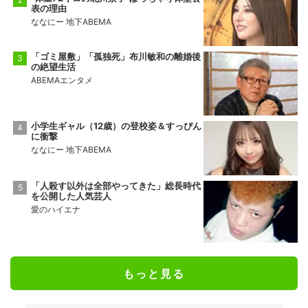
表の理由
ななにー 地下ABEMA
「ゴミ屋敷」「孤独死」布川敏和の離婚後
の絶望生活
ABEMAエンタメ
小学生ギャル（12歳）の登校姿＆すっぴん
に衝撃
ななにー 地下ABEMA
「人殺す以外は全部やってきた」総長時代
を公開した人気芸人
愛のハイエナ
もっと見る