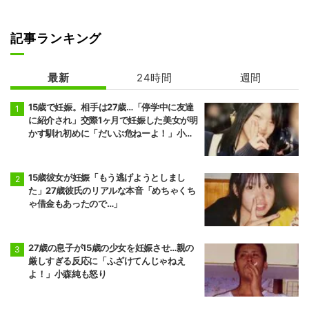
記事ランキング
最新
24時間
週間
15歳で妊娠。相手は27歳…「停学中に友達
に紹介され」交際1ヶ月で妊娠した美女が明
かす馴れ初めに「だいぶ危ねーよ！」小森
純も絶句
15歳彼女が妊娠「もう逃げようとしまし
た」27歳彼氏のリアルな本音「めちゃくち
ゃ借金もあったので…」
27歳の息子が15歳の少女を妊娠させ…親の
厳しすぎる反応に「ふざけてんじゃねえ
よ！」小森純も怒り