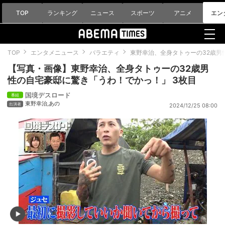
TOP
ランキング
ニュース
スポーツ
アニメ
エン
TOP
エンタメニュース
バラエティ
東野幸治、全身タトゥーの32歳男
【写真・画像】東野幸治、全身タトゥーの32歳男
性の自宅豪邸に驚き「うわ！でかっ！」 3枚目
国境デスロード
東野幸治
,
あの
2024/12/25 08:00