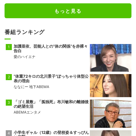
もっと見る
番組ランキング
加護亜依、芸能人との“体の関係”を赤裸々
告白
愛のハイエナ
“体重72キロの北川景子”ぽっちゃり体型公
表の理由
ななにー 地下ABEMA
「ゴミ屋敷」「孤独死」布川敏和の離婚後
の絶望生活
ABEMAエンタメ
小学生ギャル（12歳）の登校姿＆すっぴん