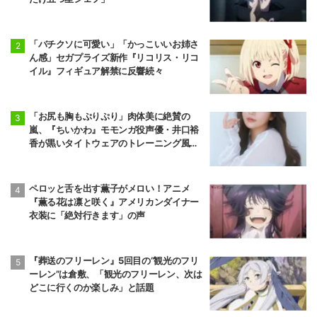
「バチクソに可愛い」「かっこいいお姉さ
ん感」セガプライズ新作『リコリス・リコ
イル』フィギュア解禁に反響続々
「お尻も胸もぷりぷり」肉体美に絶賛の
嵐、『ちいかわ』モモンガ役声優・井口裕
香が黒いタイトウェアのトレーニング風景
公開
ペロッと舌を出す薫子がメロい！アニメ
『薫る花は凛と咲く』アメリカンダイナー
衣装に「絶対行きます」の声
『葬送のフリーレン』5回目の“観光のフリ
ーレン”は倉敷、「観光のフリーレン、次は
どこに行くのか楽しみ」と話題