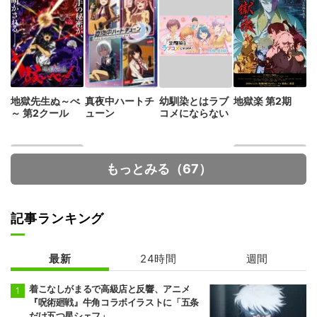
地獄先生ぬ～べ
真夜中ハートチ
幼馴染とはラブ
地獄楽 第2期
～ 第2クール
ューン
コメにならない
もっとみる（67）
記事ランキング
最新
24時間
週間
魔術師クノンは
葬送のフリーレ
見えている
ン 2期
着こなしがまるで高級店と反響、アニメ
『呪術廻戦』牛角コラボイラストに「五条
だけ五つ星シェフ」