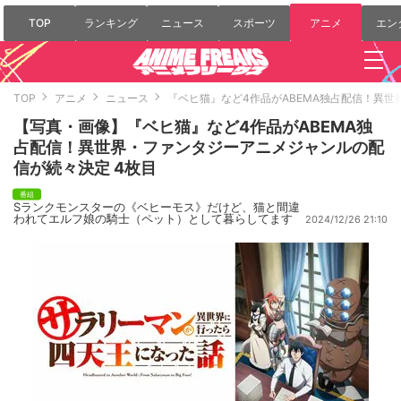
TOP
ランキング
ニュース
スポーツ
アニメ
エン
TOP
アニメ
ニュース
『ベヒ猫』など4作品がABEMA独占配信！異
【写真・画像】『ベヒ猫』など4作品がABEMA独
占配信！異世界・ファンタジーアニメジャンルの配
信が続々決定 4枚目
Sランクモンスターの《ベヒーモス》だけど、猫と間違
われてエルフ娘の騎士（ペット）として暮らしてます
2024/12/26 21:10