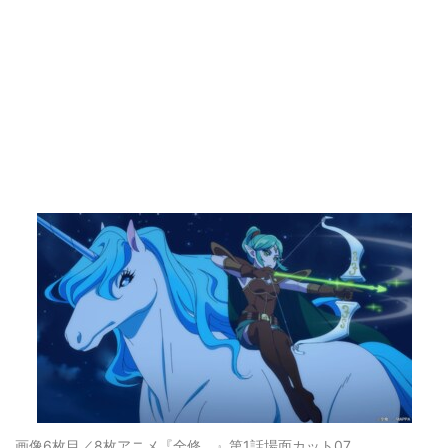
画像6枚目／8枚
アニメ『全修。』第1話場面カット07