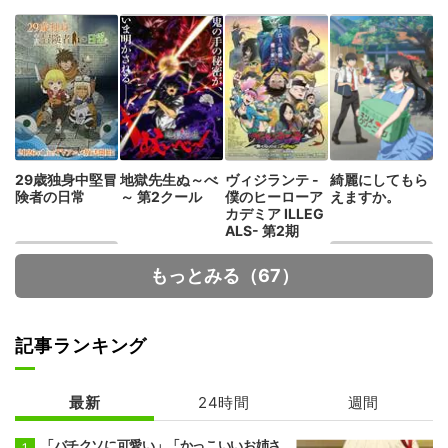
29歳独身中堅冒
地獄先生ぬ～べ
ヴィジランテ -
綺麗にしてもら
険者の日常
～ 第2クール
僕のヒーローア
えますか。
カデミア ILLEG
ALS- 第2期
もっとみる（67）
記事ランキング
最新
24時間
週間
MFゴースト 3r
正反対な君と僕
d Season
「バチクソに可愛い」「かっこいいお姉さ