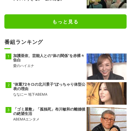
もっと見る
番組ランキング
加護亜依、芸能人との“体の関係”を赤裸々
告白
愛のハイエナ
“体重72キロの北川景子”ぽっちゃり体型公
表の理由
ななにー 地下ABEMA
「ゴミ屋敷」「孤独死」布川敏和の離婚後
の絶望生活
ABEMAエンタメ