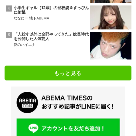
小学生ギャル（12歳）の登校姿＆すっぴん
に衝撃
ななにー 地下ABEMA
「人殺す以外は全部やってきた」総長時代
を公開した人気芸人
愛のハイエナ
もっと見る