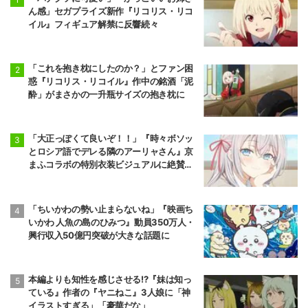
ん感」セガプライズ新作『リコリス・リコ
イル』フィギュア解禁に反響続々
「これを抱き枕にしたのか？」とファン困
惑『リコリス・リコイル』作中の銘酒「泥
酔」がまさかの一升瓶サイズの抱き枕に
「大正っぽくて良いぞ！！」『時々ボソッ
とロシア語でデレる隣のアーリャさん』京
まふコラボの特別衣装ビジュアルに絶賛の
声
「ちいかわの勢い止まらないね」『映画ち
いかわ 人魚の島のひみつ』動員350万人・
興行収入50億円突破が大きな話題に
本編よりも知性を感じさせる!?『妹は知っ
ている』作者の『ヤニねこ』3人娘に「神
イラストすぎる」「豪華だな」