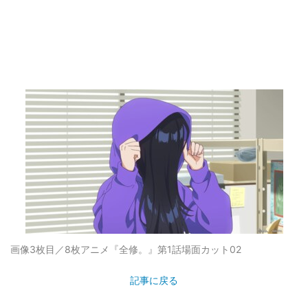
画像3枚目／8枚
アニメ『全修。』第1話場面カット02
記事に戻る