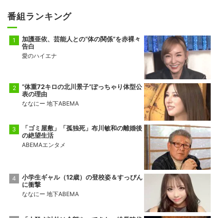
番組ランキング
加護亜依、芸能人との“体の関係”を赤裸々
告白
愛のハイエナ
“体重72キロの北川景子”ぽっちゃり体型公
表の理由
ななにー 地下ABEMA
「ゴミ屋敷」「孤独死」布川敏和の離婚後
の絶望生活
ABEMAエンタメ
小学生ギャル（12歳）の登校姿＆すっぴん
に衝撃
ななにー 地下ABEMA