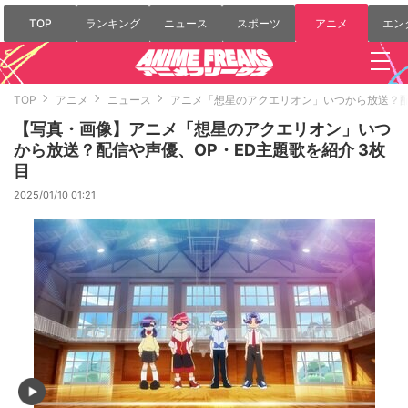
TOP
ランキング
ニュース
スポーツ
アニメ
エン
TOP
アニメ
ニュース
アニメ「想星のアクエリオン」いつから放送？配
【写真・画像】アニメ「想星のアクエリオン」いつ
から放送？配信や声優、OP・ED主題歌を紹介 3枚
目
2025/01/10 01:21