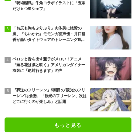
『呪術廻戦』牛角コラボイラストに「五条
だけ五つ星シェフ」
「お尻も胸もぷりぷり」肉体美に絶賛の
嵐、『ちいかわ』モモンガ役声優・井口裕
香が黒いタイトウェアのトレーニング風景
公開
ペロッと舌を出す薫子がメロい！アニメ
『薫る花は凛と咲く』アメリカンダイナー
衣装に「絶対行きます」の声
『葬送のフリーレン』5回目の“観光のフリ
ーレン”は倉敷、「観光のフリーレン、次は
どこに行くのか楽しみ」と話題
もっと見る