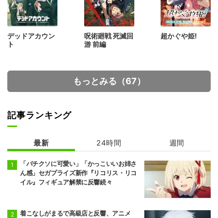
デッドアカウン
呪術廻戦 死滅回
超かぐや姫!
ト
游 前編
もっとみる（67）
記事ランキング
最新
24時間
週間
「バチクソに可愛い」「かっこいいお姉さ
ん感」セガプライズ新作『リコリス・リコ
イル』フィギュア解禁に反響続々
着こなしがまるで高級店と反響、アニメ