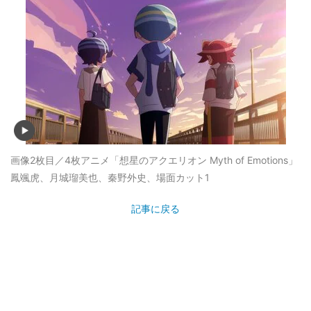
画像2枚目／4枚
アニメ「想星のアクエリオン Myth of Emotions」
鳳颯虎、月城瑠美也、秦野外史、場面カット1
記事に戻る