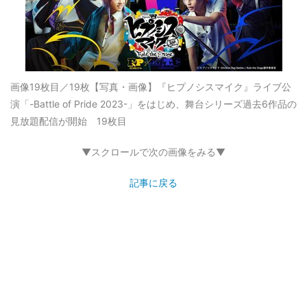
画像19枚目／19枚
【写真・画像】『ヒプノシスマイク』ライブ公
演「-Battle of Pride 2023-」をはじめ、舞台シリーズ過去6作品の
見放題配信が開始 19枚目
▼スクロールで次の画像をみる▼
記事に戻る