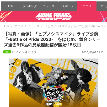
TOP
ランキング
ニュース
スポーツ
アニメ
エン
TOP
アニメ
ニュース
『ヒプノシスマイク』ライブ公演「-Battle of
【写真・画像】『ヒプノシスマイク』ライブ公演
「-Battle of Pride 2023-」をはじめ、舞台シリー
ズ過去6作品の見放題配信が開始 15枚目
ヒプノシスマイク
2025/01/07 21:10