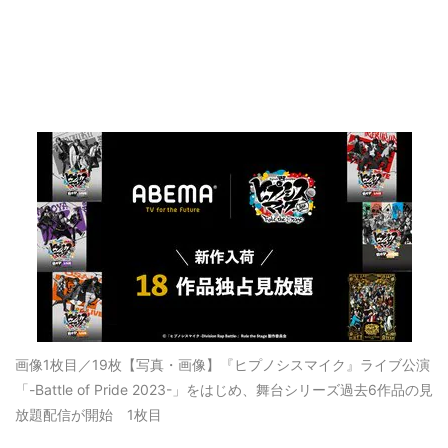
画像1枚目／19枚
【写真・画像】『ヒプノシスマイク』ライブ公演
「-Battle of Pride 2023-」をはじめ、舞台シリーズ過去6作品の見
放題配信が開始 1枚目