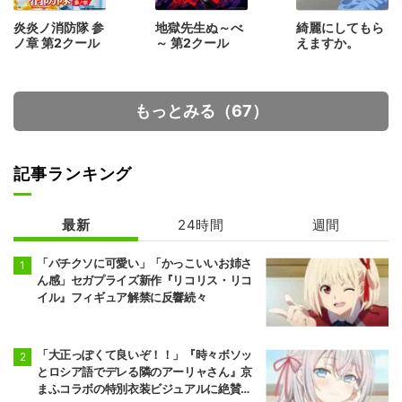
炎炎ノ消防隊 参
地獄先生ぬ～べ
綺麗にしてもら
ノ章 第2クール
～ 第2クール
えますか。
もっとみる（67）
記事ランキング
最新
24時間
週間
「バチクソに可愛い」「かっこいいお姉さ
ん感」セガプライズ新作『リコリス・リコ
イル』フィギュア解禁に反響続々
「大正っぽくて良いぞ！！」『時々ボソッ
とロシア語でデレる隣のアーリャさん』京
まふコラボの特別衣装ビジュアルに絶賛の