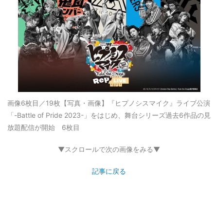
画像6枚目／19枚
【写真・画像】『ヒプノシスマイク』ライブ公演
「-Battle of Pride 2023-」をはじめ、舞台シリーズ過去6作品の見
放題配信が開始 6枚目
▼スクロールで次の画像をみる▼
記事に戻る