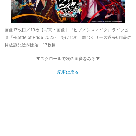
画像17枚目／19枚
【写真・画像】『ヒプノシスマイク』ライブ公
演「-Battle of Pride 2023-」をはじめ、舞台シリーズ過去6作品の
見放題配信が開始 17枚目
▼スクロールで次の画像をみる▼
記事に戻る