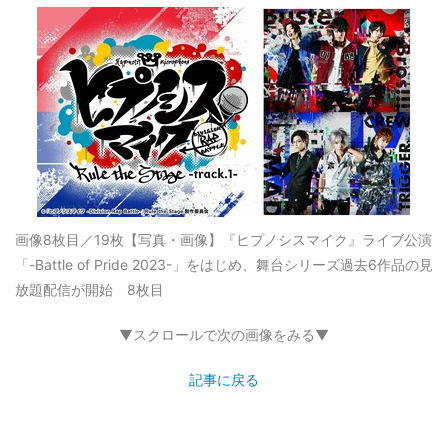
画像8枚目／19枚
【写真・画像】『ヒプノシスマイク』ライブ公演
「-Battle of Pride 2023-」をはじめ、舞台シリーズ過去6作品の見
放題配信が開始 8枚目
▼スクロールで次の画像をみる▼
記事に戻る