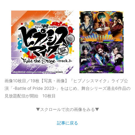
画像10枚目／19枚
【写真・画像】『ヒプノシスマイク』ライブ公
演「-Battle of Pride 2023-」をはじめ、舞台シリーズ過去6作品の
見放題配信が開始 10枚目
▼スクロールで次の画像をみる▼
記事に戻る