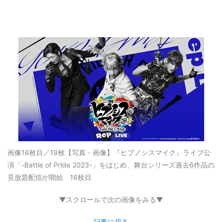
画像16枚目／19枚
【写真・画像】『ヒプノシスマイク』ライブ公
演「-Battle of Pride 2023-」をはじめ、舞台シリーズ過去6作品の
見放題配信が開始 16枚目
▼スクロールで次の画像をみる▼
記事に戻る