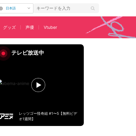
日本語
グッズ
声優
Vtuber
・先行カット・WEB予告公開
テレビ放送中
レッツゴー怪奇組 #1〜5【無料ビデ
オ1週間】