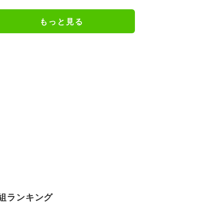
ジメイド姿にツッコミ殺到
もっと見る
組ランキング