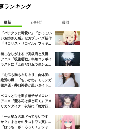
事ランキング
最新
24時間
週間
「バチクソに可愛い」「かっこい
いお姉さん感」セガプライズ新作
『リコリス・リコイル』フィギュ
ア解禁に反響続々
着こなしがまるで高級店と反響、
アニメ『呪術廻戦』牛角コラボイ
ラストに「五条だけ五つ星シェ
フ」
「お尻も胸もぷりぷり」肉体美に
絶賛の嵐、『ちいかわ』モモンガ
役声優・井口裕香が黒いタイトウ
ェアのトレーニング風景公開
ペロッと舌を出す薫子がメロい！
アニメ『薫る花は凛と咲く』アメ
リカンダイナー衣装に「絶対行き
ます」の声
「一人変なの混ざってないです
か？」まさかのラストワン賞に…
『ぼっち・ざ・ろっく！』ジャー