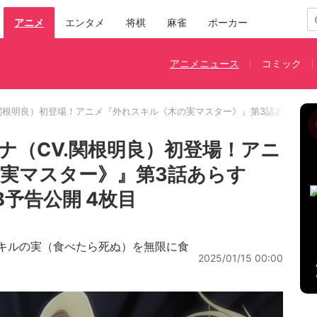
アニメ
エンタメ
将棋
麻雀
ポーカー
アニメニュース
コミック
.関根明良）初登場！アニメ『外れスキル《木の実マスター》』第3話あらすじ
ナ（CV.関根明良）初登場！アニ
実マスター》』第3話あらす
予告公開 4枚目
スキルの実（食べたら死ぬ）を無限に食
2025/01/15 00:00