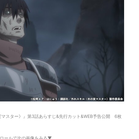
マスター》』第3話あらすじ&先行カット&WEB予告公開 6枚
ロールで次の画像をみる▼