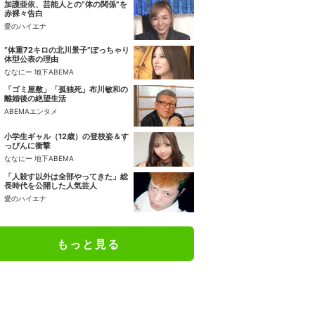
加護亜依、芸能人との“体の関係”を
赤裸々告白
愛のハイエナ
“体重72キロの北川景子”ぽっちゃり
体型公表の理由
ななにー 地下ABEMA
「ゴミ屋敷」「孤独死」布川敏和の
離婚後の絶望生活
ABEMAエンタメ
小学生ギャル（12歳）の登校姿＆す
っぴんに衝撃
ななにー 地下ABEMA
「人殺す以外は全部やってきた」総
長時代を公開した人気芸人
愛のハイエナ
もっと見る