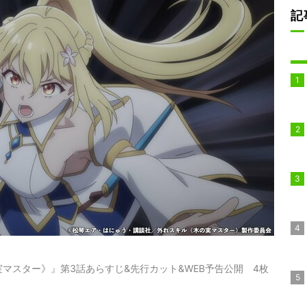
記
マスター》』第3話あらすじ&先行カット&WEB予告公開 4枚