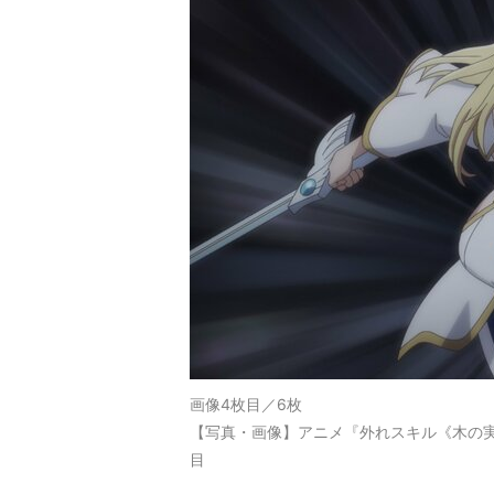
画像4枚目／6枚
【写真・画像】アニメ『外れスキル《木の実
目