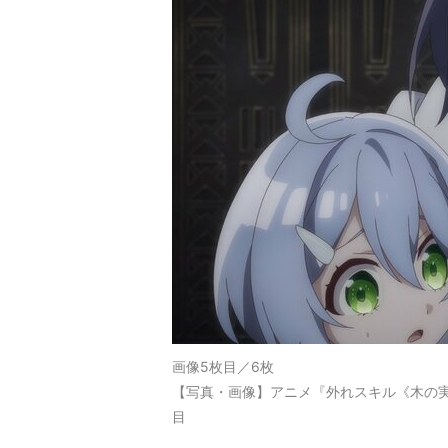
画像5枚目／6枚
【写真・画像】アニメ『外れスキル《木の実
目