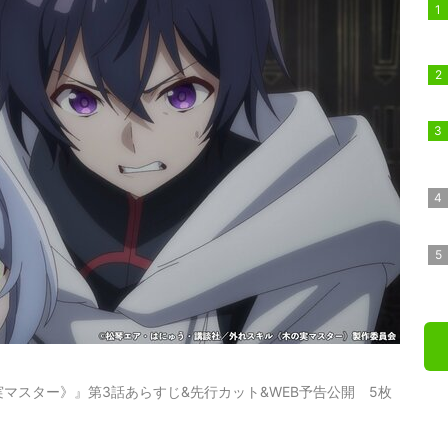
マスター》』第3話あらすじ&先行カット&WEB予告公開 5枚