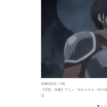
画像6枚目／6枚
【写真・画像】アニメ『外れスキル《木の実
目
▼スク