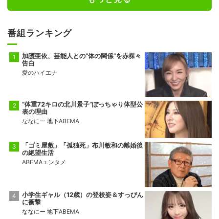
番組ランキング
加護亜依、芸能人との“体の関係”を赤裸々
告白
愛のハイエナ
“体重72キロの北川景子”ぽっちゃり体型公
表の理由
ななにー 地下ABEMA
「ゴミ屋敷」「孤独死」布川敏和の離婚後
の絶望生活
ABEMAエンタメ
小学生ギャル（12歳）の登校姿＆すっぴん
に衝撃
ななにー 地下ABEMA