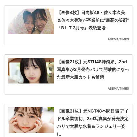
【画像4枚】日向坂46・佐々木久美
＆佐々木美玲が卒業前に“最高の笑顔”
『B.L.T.3月号』表紙登場
ABEMA TIMES
【画像21枚】元STU48沖侑果、2nd
写真集が2月発売 バリで開放的になっ
た最新大胆カットも解禁
ABEMA TIMES
【画像21枚】元NGT48本間日陽 アイ
ドル卒業後初、3rd写真集が発売決定
バリで大胆な水着＆ランジェリー姿
に