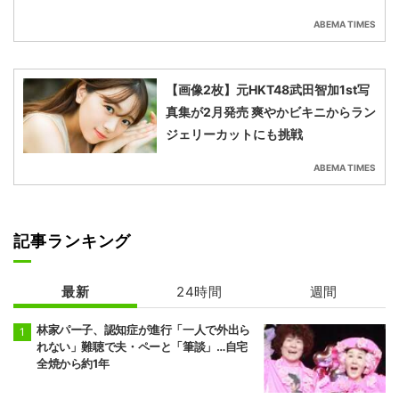
ABEMA TIMES
【画像2枚】元HKT48武田智加1st写
真集が2月発売 爽やかビキニからラン
ジェリーカットにも挑戦
ABEMA TIMES
記事ランキング
最新
24時間
週間
林家パー子、認知症が進行「一人で外出ら
れない」難聴で夫・ペーと「筆談」…自宅
全焼から約1年