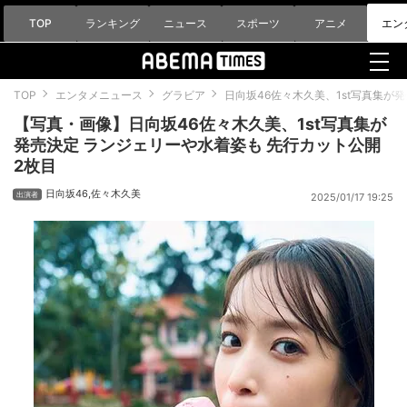
TOP
ランキング
ニュース
スポーツ
アニメ
エン
TOP
エンタメニュース
グラビア
日向坂46佐々木久美、1st写真集が
【写真・画像】日向坂46佐々木久美、1st写真集が
発売決定 ランジェリーや水着姿も 先行カット公開
2枚目
日向坂46
,
佐々木久美
2025/01/17 19:25