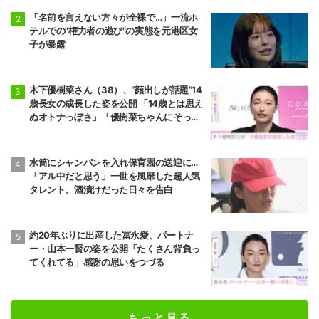
「名前を言えない方々が全裸で…」一流ホ
テルでの"権力者の遊び"の実態を元港区女
子が暴露
木下優樹菜さん（38）、“顔出しが話題”14
歳長女の成長した姿を公開 「14歳とは思え
ぬオトナっぽさ」「優樹菜ちゃんにそっく
りすぎる」など反響
水筒にシャンパンを入れ保育園の送迎に…
「アル中だと思う」一世を風靡した超人気
タレント、酒漬けだった日々を告白
約20年ぶりに出産した冨永愛、パートナ
ー・山本一賢の姿を公開「たくさん背負っ
てくれてる」感謝の思いをつづる
もっと見る