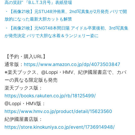
高の笑顔” 『B.L.T.3月号』表紙登場
【画像21枚】元STU48沖侑果、2nd写真集が2月発売 バリで開
放的になった最新大胆カットも解禁
【画像21枚】元NGT48本間日陽 アイドル卒業後初、3rd写真集
が発売決定 バリで大胆な水着＆ランジェリー姿に
【予約・購入URL】
通常版：
https://www.amazon.co.jp/dp/4073503847
※楽天ブックス、@Loppi・HMV、紀伊國屋書店で、カバ
ーの異なる限定版も発売
楽天ブックス版：
https://books.rakuten.co.jp/rb/18125499/
@Loppi・HMV版：
https://www.hmv.co.jp/product/detail/15623560
紀伊國屋書店版：
https://store.kinokuniya.co.jp/event/1736914948/