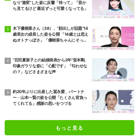
なり“激変”した姿に反響「待って」「昔か
ら見てるけど 最近ずっと可愛くなってる」
木下優樹菜さん（38）、“顔出しが話題”14
歳長女の成長した姿を公開 「14歳とは思え
ぬオトナっぽさ」「優樹菜ちゃんにそっく
りすぎる」など反響
“百田夏菜子との結婚発表から2年”堂本剛、
印象ガラリな姿に「心配です」「匂わせな
の？」などさまざまな声
約20年ぶりに出産した冨永愛、パートナ
ー・山本一賢の姿を公開「たくさん背負っ
てくれてる」感謝の思いをつづる
もっと見る