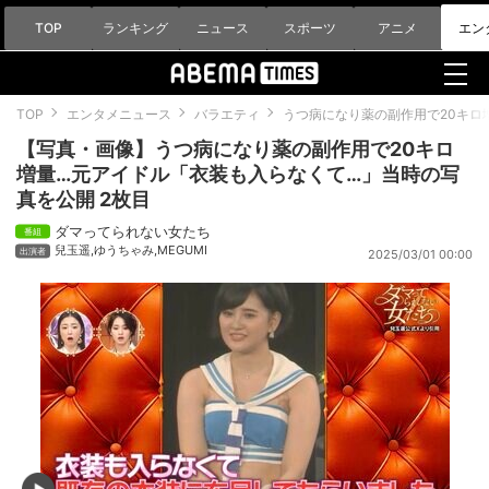
TOP
ランキング
ニュース
スポーツ
アニメ
エン
TOP
エンタメニュース
バラエティ
うつ病になり薬の副作用で20キロ
【写真・画像】うつ病になり薬の副作用で20キロ
増量…元アイドル「衣装も入らなくて…」当時の写
真を公開 2枚目
ダマってられない女たち
兒玉遥
,
ゆうちゃみ
,
MEGUMI
2025/03/01 00:00