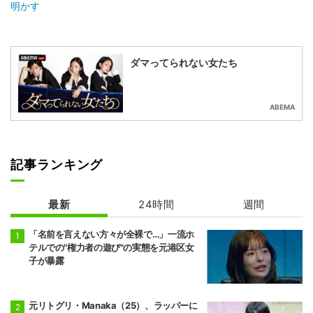
明かす
ダマってられない女たち
ABEMA
記事ランキング
最新
24時間
週間
「名前を言えない方々が全裸で…」一流ホ
テルでの"権力者の遊び"の実態を元港区女
子が暴露
元リトグリ・Manaka（25）、ラッパーに