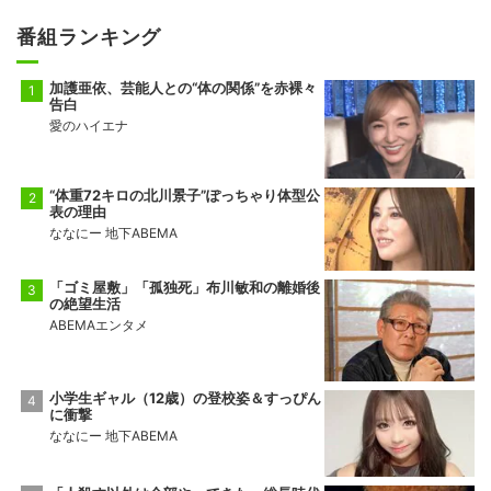
番組ランキング
加護亜依、芸能人との“体の関係”を赤裸々
告白
愛のハイエナ
“体重72キロの北川景子”ぽっちゃり体型公
表の理由
ななにー 地下ABEMA
「ゴミ屋敷」「孤独死」布川敏和の離婚後
の絶望生活
ABEMAエンタメ
小学生ギャル（12歳）の登校姿＆すっぴん
に衝撃
ななにー 地下ABEMA