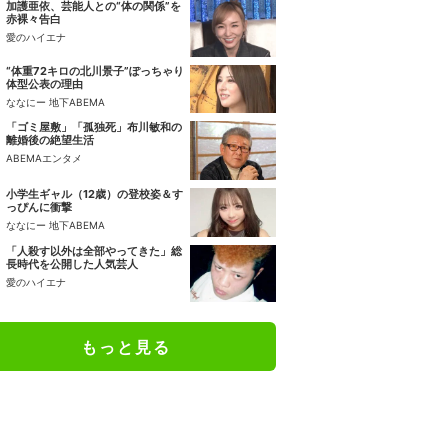
加護亜依、芸能人との“体の関係”を
赤裸々告白
愛のハイエナ
“体重72キロの北川景子”ぽっちゃり
体型公表の理由
ななにー 地下ABEMA
「ゴミ屋敷」「孤独死」布川敏和の
離婚後の絶望生活
ABEMAエンタメ
小学生ギャル（12歳）の登校姿＆す
っぴんに衝撃
ななにー 地下ABEMA
「人殺す以外は全部やってきた」総
長時代を公開した人気芸人
愛のハイエナ
もっと見る