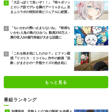
「大正っぽくて良いぞ！！」『時々ボソッ
とロシア語でデレる隣のアーリャさん』京
まふコラボの特別衣装ビジュアルに絶賛の
声
「ちいかわの勢い止まらないね」『映画ち
いかわ 人魚の島のひみつ』動員350万人・
興行収入50億円突破が大きな話題に
「これを抱き枕にしたのか？」とファン困
惑『リコリス・リコイル』作中の銘酒「泥
酔」がまさかの一升瓶サイズの抱き枕に
もっと見る
番組ランキング
加護亜依、芸能人との“体の関係”を赤裸々