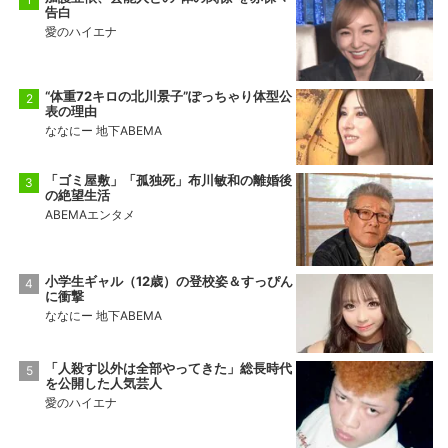
告白
愛のハイエナ
“体重72キロの北川景子”ぽっちゃり体型公
表の理由
ななにー 地下ABEMA
「ゴミ屋敷」「孤独死」布川敏和の離婚後
の絶望生活
ABEMAエンタメ
小学生ギャル（12歳）の登校姿＆すっぴん
に衝撃
ななにー 地下ABEMA
「人殺す以外は全部やってきた」総長時代
を公開した人気芸人
愛のハイエナ