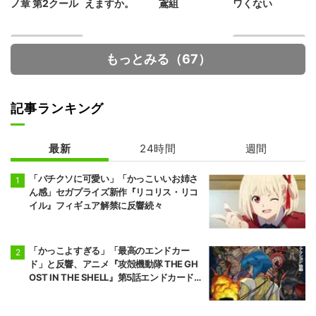
ノ章 第2クール
えますか。
鳶組
ワくない
もっとみる（67）
記事ランキング
最新
24時間
週間
拷問バイトくん
ハイスクール！
の日常
奇面組
「バチクソに可愛い」「かっこいいお姉さ
ん感」セガプライズ新作『リコリス・リコ
イル』フィギュア解禁に反響続々
「かっこよすぎる」「最高のエンドカー
ド」と反響、アニメ『攻殻機動隊 THE GH
OST IN THE SHELL』第5話エンドカード公
開