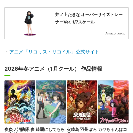
井ノ上たきな オーバーサイズトレー
ナーVer. 1/7スケール
Amazon.co.jp
・
アニメ「リコリス・リコイル」公式サイト
2026年冬アニメ（1月クール） 作品情報
炎炎ノ消防隊 参
綺麗にしてもら
火喰鳥 羽州ぼろ
カヤちゃんはコ