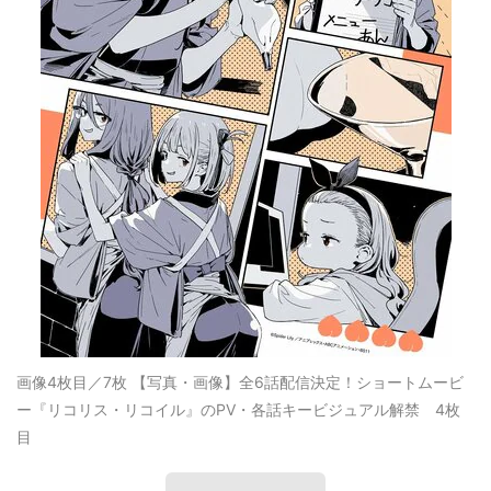
画像4枚目／7枚
【写真・画像】全6話配信決定！ショートムービ
ー『リコリス・リコイル』のPV・各話キービジュアル解禁 4枚
目