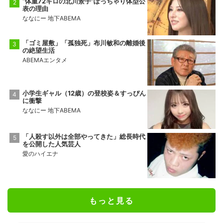
“体重72キロの北川景子”ぽっちゃり体型公
表の理由
ななにー 地下ABEMA
「ゴミ屋敷」「孤独死」布川敏和の離婚後
の絶望生活
ABEMAエンタメ
小学生ギャル（12歳）の登校姿＆すっぴん
に衝撃
ななにー 地下ABEMA
「人殺す以外は全部やってきた」総長時代
を公開した人気芸人
愛のハイエナ
もっと見る