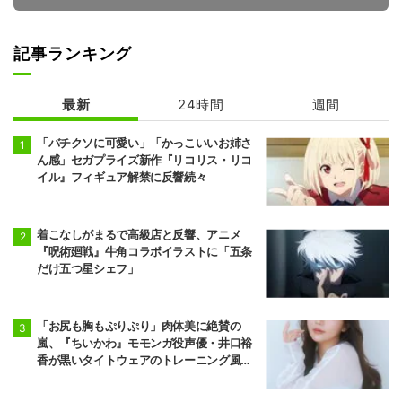
記事ランキング
最新
24時間
週間
ゴールデンカム
ヴィジランテ -
イ 最終章
僕のヒーローア
カデミア ILLEG
「バチクソに可愛い」「かっこいいお姉さ
ALS- 第2期
ん感」セガプライズ新作『リコリス・リコ
イル』フィギュア解禁に反響続々
着こなしがまるで高級店と反響、アニメ
『呪術廻戦』牛角コラボイラストに「五条
だけ五つ星シェフ」
「お尻も胸もぷりぷり」肉体美に絶賛の
嵐、『ちいかわ』モモンガ役声優・井口裕
香が黒いタイトウェアのトレーニング風景
公開