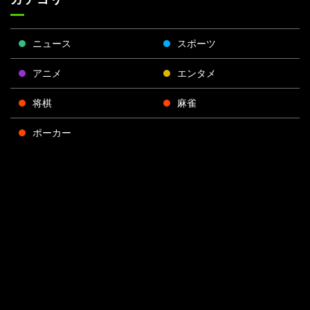
ニュース
スポーツ
アニメ
エンタメ
将棋
麻雀
ポーカー
Face
Twitt
Yout
Insta
運営会社
boo
er
ube
gra
k
m
プライバシーポリシー
プライバシー設定
お問い合わせ