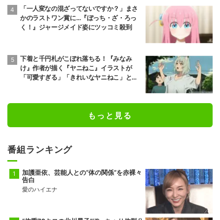
「一人変なの混ざってないですか？」まさ
かのラストワン賞に…『ぼっち・ざ・ろっ
く！』ジャージメイド姿にツッコミ殺到
下着と千円札がこぼれ落ちる！『みなみ
け』作者が描く『ヤニねこ』イラストが
「可愛すぎる」「きれいなヤニねこ」と反
響
もっと見る
番組ランキング
加護亜依、芸能人との“体の関係”を赤裸々
告白
愛のハイエナ