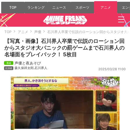
TOP
ランキング
ニュース
スポーツ
アニメ
エン
TOP
アニメ
声優
石川界人卒業で伝説のローション回からスタジオ大
【写真・画像】石川界人卒業で伝説のローション回
からスタジオ大パニックの罰ゲームまで石川界人の
名場面をプレイバック！ 5枚目
声優と夜あそび
森久保祥太郎
,
石川界人
2025/03/28 11:00