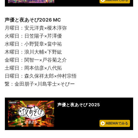
声優と夜あそび2026 MC
月曜日：安元洋貴×榎木淳弥
火曜日：日笠陽子×芹澤優
水曜日：小野賢章×畠中祐
木曜日：浪川大輔×下野紘
金曜日：関智一×戸谷菊之介
土曜日：岡本信彦×八代拓
日曜日：森久保祥太郎×仲村宗悟
繋：金田朋子×川島零士×そびー
声優と夜あそび 2025
ABEMAでみる