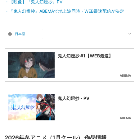
【映像】『鬼人幻燈抄』PV
『鬼人幻燈抄』ABEMAで地上波同時・WEB最速配信が決定
日本語
鬼人幻燈抄 #1【WEB最速】
ABEMA
鬼人幻燈抄 - PV
ABEMA
2026年冬アニメ（1月クール） 作品情報