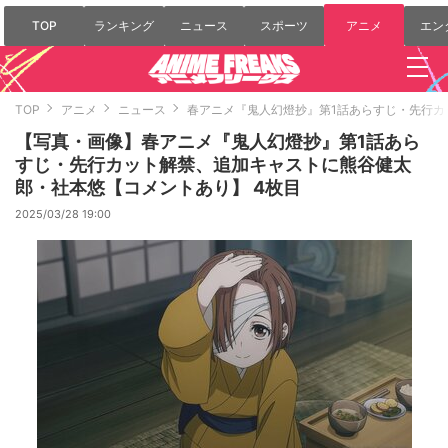
TOP
ランキング
ニュース
スポーツ
アニメ
エン
TOP
アニメ
ニュース
春アニメ『鬼人幻燈抄』第1話あらすじ・先行
【写真・画像】春アニメ『鬼人幻燈抄』第1話あら
すじ・先行カット解禁、追加キャストに熊谷健太
郎・社本悠【コメントあり】 4枚目
2025/03/28 19:00