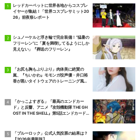
カデミア ILLEG
レッドカーペットに世界各地からコスプレ
ALS- 第2期
イヤーが集結！「世界コスプレサミット20
26」前夜祭レポート
シュノーケルと浮き輪で完全装備！“猛暑の
フリーレン”に「夏を満喫してるようにしか
見えない」『葬送のフリーレン』
「お尻も胸もぷりぷり」肉体美に絶賛の
嵐、『ちいかわ』モモンガ役声優・井口裕
香が黒いタイトウェアのトレーニング風景
公開
「かっこよすぎる」「最高のエンドカー
ド」と反響、アニメ『攻殻機動隊 THE GH
OST IN THE SHELL』第5話エンドカード公
開
「ブルーロック」公式人気投票の結果は？
【2026年最新版】