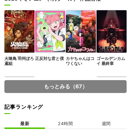
火喰鳥 羽州ぼろ
正反対な君と僕
カヤちゃんはコ
ゴールデンカム
鳶組
ワくない
イ 最終章
もっとみる（67）
記事ランキング
最新
24時間
週間
呪術廻戦 死滅回
ヴィジランテ -
游 前編
僕のヒーローア