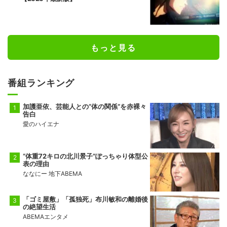
もっと見る
番組ランキング
加護亜依、芸能人との“体の関係”を赤裸々
告白
愛のハイエナ
“体重72キロの北川景子”ぽっちゃり体型公
表の理由
ななにー 地下ABEMA
「ゴミ屋敷」「孤独死」布川敏和の離婚後
の絶望生活
ABEMAエンタメ