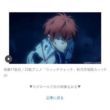
画像17枚目／22枚
アニメ「ウィッチウォッチ」秋月空場面カット0
01
▼スクロールで次の画像をみる▼
記事に戻る