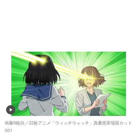
画像9枚目／22枚
アニメ「ウィッチウォッチ」真桑悠里場面カット
001