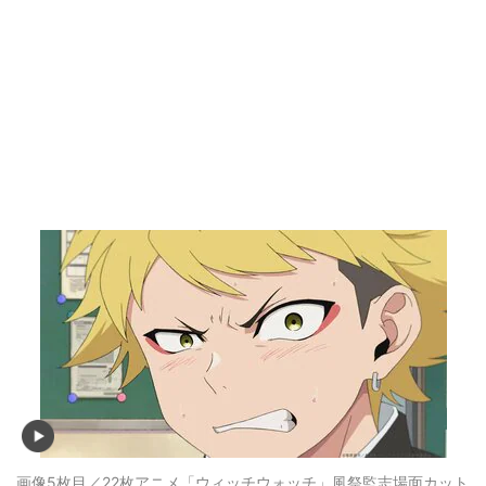
画像5枚目／22枚
アニメ「ウィッチウォッチ」風祭監志場面カット