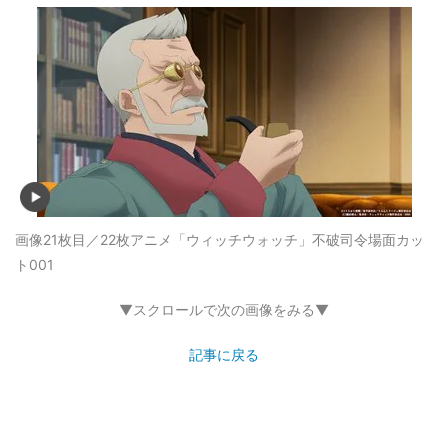
画像21枚目／22枚
アニメ「ウィッチウォッチ」不破司令場面カッ
ト001
▼スクロールで次の画像をみる▼
記事に戻る