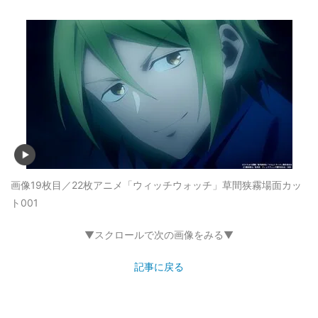
画像19枚目／22枚
アニメ「ウィッチウォッチ」草間狭霧場面カッ
ト001
▼スクロールで次の画像をみる▼
記事に戻る