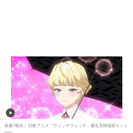
画像7枚目／22枚
アニメ「ウィッチウォッチ」霧生見晴場面カット
001