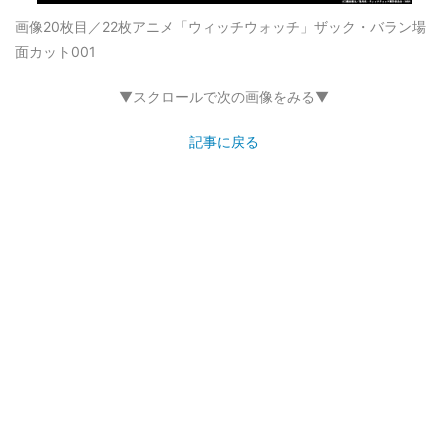
画像20枚目／22枚
アニメ「ウィッチウォッチ」ザック・バラン場
面カット001
▼スクロールで次の画像をみる▼
記事に戻る