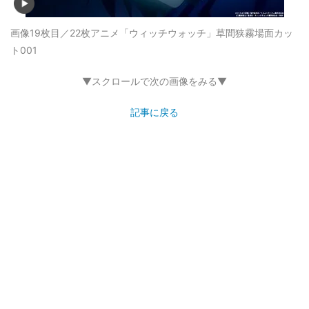
画像19枚目／22枚
アニメ「ウィッチウォッチ」草間狭霧場面カッ
ト001
▼スクロールで次の画像をみる▼
記事に戻る