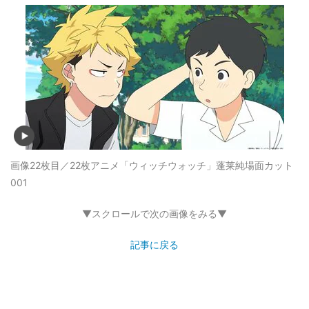
画像22枚目／22枚
アニメ「ウィッチウォッチ」蓬莱純場面カット
001
▼スクロールで次の画像をみる▼
記事に戻る