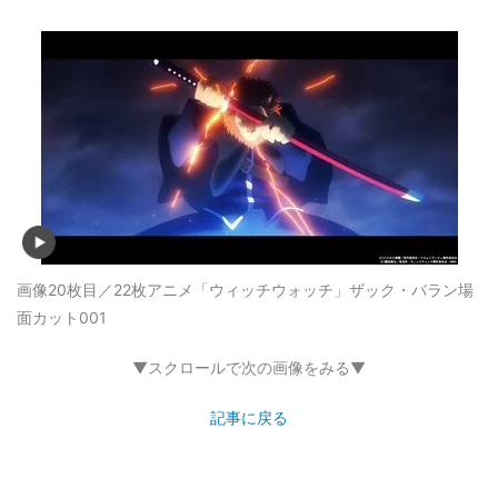
画像20枚目／22枚
アニメ「ウィッチウォッチ」ザック・バラン場
面カット001
▼スクロールで次の画像をみる▼
記事に戻る