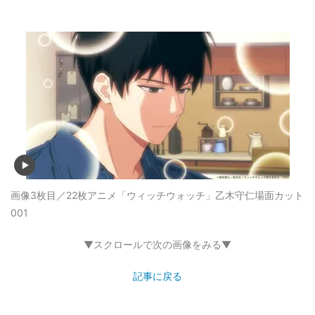
画像3枚目／22枚
アニメ「ウィッチウォッチ」乙木守仁場面カット
001
▼スクロールで次の画像をみる▼
記事に戻る