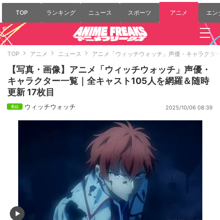
TOP
ランキング
ニュース
スポーツ
アニメ
エン
TOP
アニメ
ニュース
アニメ「ウィッチウォッチ」声優・キャラクター
【写真・画像】アニメ「ウィッチウォッチ」声優・
キャラクター一覧｜全キャスト105人を網羅＆随時
更新 17枚目
ウィッチウォッチ
2025/10/06 08:39