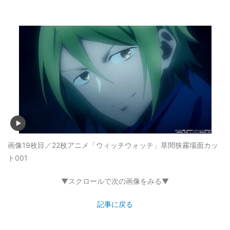
画像19枚目／22枚
アニメ「ウィッチウォッチ」草間狭霧場面カッ
ト001
▼スクロールで次の画像をみる▼
記事に戻る