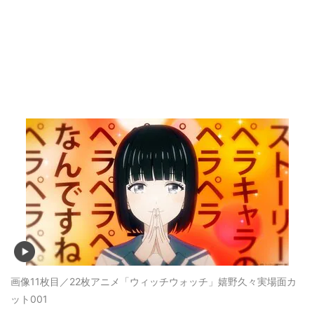
画像11枚目／22枚
アニメ「ウィッチウォッチ」嬉野久々実場面カ
ット001