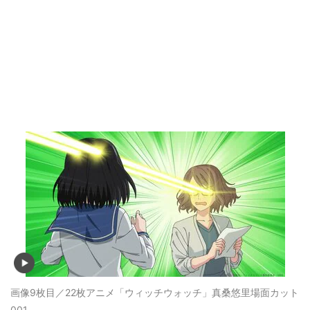
画像9枚目／22枚
アニメ「ウィッチウォッチ」真桑悠里場面カット
001