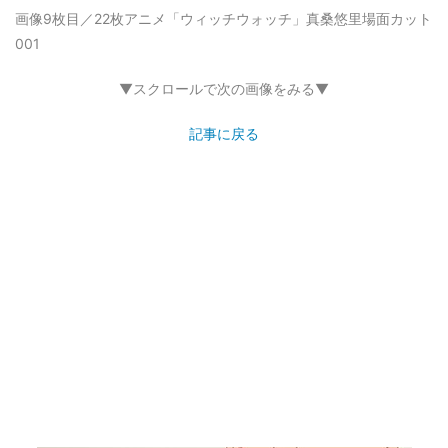
画像9枚目／22枚
アニメ「ウィッチウォッチ」真桑悠里場面カット
001
▼スクロールで次の画像をみる▼
記事に戻る