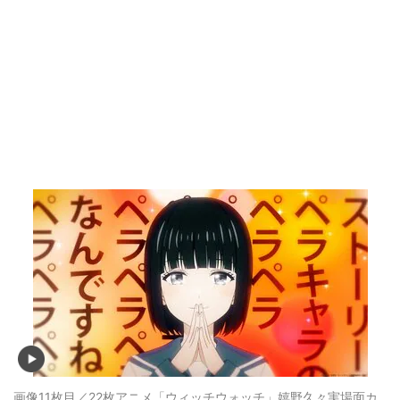
画像11枚目／22枚
アニメ「ウィッチウォッチ」嬉野久々実場面カ