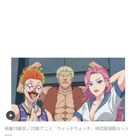
画像13枚目／22枚
アニメ「ウィッチウォッチ」伊武荊場面カット
001