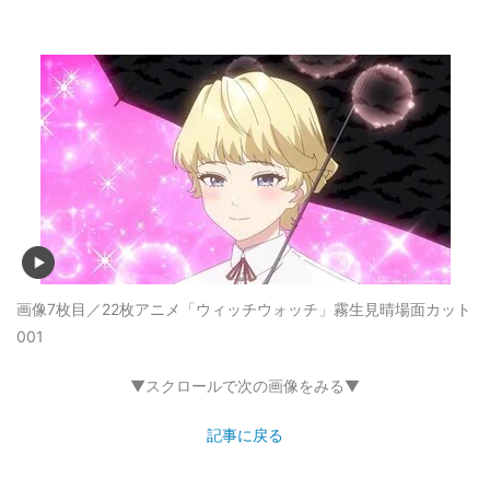
画像7枚目／22枚
アニメ「ウィッチウォッチ」霧生見晴場面カット
001
▼スクロールで次の画像をみる▼
記事に戻る