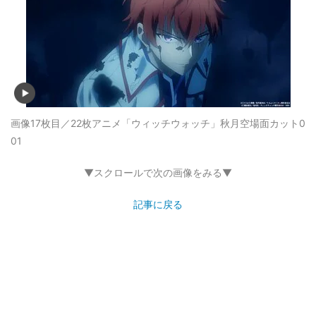
画像17枚目／22枚
アニメ「ウィッチウォッチ」秋月空場面カット0
01
▼スクロールで次の画像をみる▼
記事に戻る