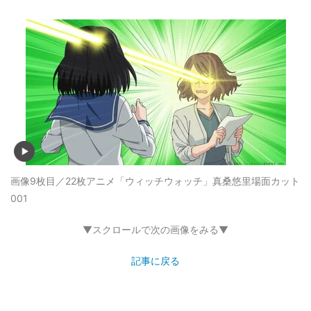
画像9枚目／22枚
アニメ「ウィッチウォッチ」真桑悠里場面カット
001
▼スクロールで次の画像をみる▼
記事に戻る