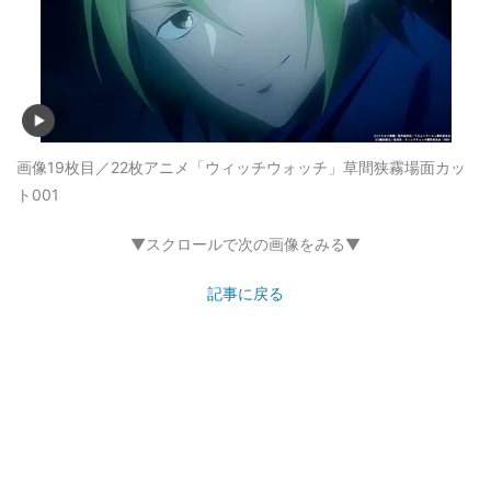
画像19枚目／22枚
アニメ「ウィッチウォッチ」草間狭霧場面カッ
ト001
▼スクロールで次の画像をみる▼
記事に戻る