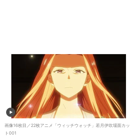
画像16枚目／22枚
アニメ「ウィッチウォッチ」若月伊吹場面カッ
ト001