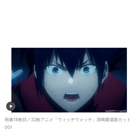
画像18枚目／22枚
アニメ「ウィッチウォッチ」浪崎朧場面カット
001