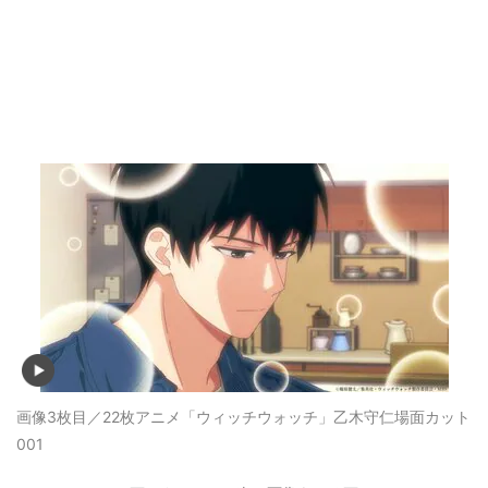
画像3枚目／22枚
アニメ「ウィッチウォッチ」乙木守仁場面カット
001