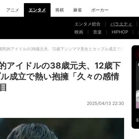
アニメ
エンタメ
将棋
麻雀
ポーカー
エンタメ総合
バラエティ
映画
音楽
HIPHOP
国民的アイドルの38歳元夫、12歳下シンママ美女とカップル成立で熱い抱擁
的アイドルの38歳元夫、12歳下
ル成立で熱い抱擁「久々の感情
目
2025/04/13 22:30