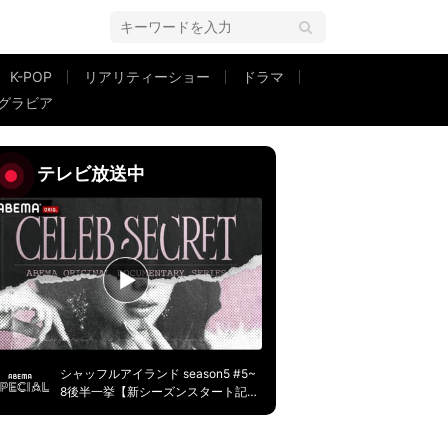
K-POP
リアリティーショー
ドラマ
グラビア
「久々の感情でだいぶ嬉しい」
テレビ放送中
シャッフルアイランド season5 #5~
8後半一挙【新シーズンスタート記
念】