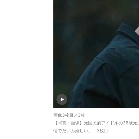
画像3枚目／3枚
【写真・画像】元国民的アイドルの38歳元
情でだいぶ嬉しい」 3枚目