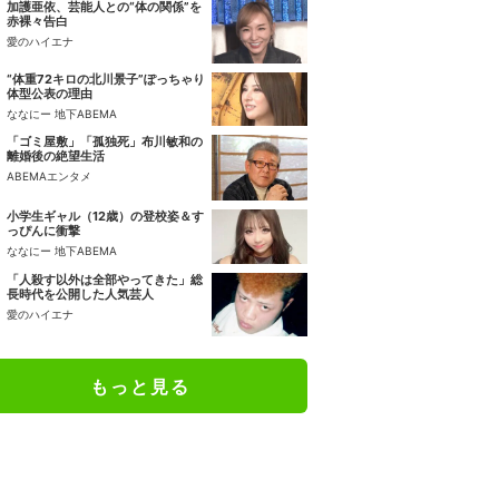
加護亜依、芸能人との“体の関係”を
赤裸々告白
愛のハイエナ
“体重72キロの北川景子”ぽっちゃり
体型公表の理由
ななにー 地下ABEMA
「ゴミ屋敷」「孤独死」布川敏和の
離婚後の絶望生活
ABEMAエンタメ
小学生ギャル（12歳）の登校姿＆す
っぴんに衝撃
ななにー 地下ABEMA
「人殺す以外は全部やってきた」総
長時代を公開した人気芸人
愛のハイエナ
もっと見る