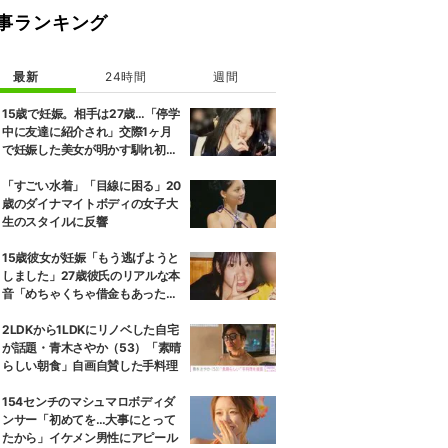
事ランキング
最新
24時間
週間
15歳で妊娠。相手は27歳…「停学
中に友達に紹介され」交際1ヶ月
で妊娠した美女が明かす馴れ初め
に「だいぶ危ねーよ！」小森純も
絶句
「すごい水着」「目線に困る」20
歳のダイナマイトボディの女子大
生のスタイルに反響
15歳彼女が妊娠「もう逃げようと
しました」27歳彼氏のリアルな本
音「めちゃくちゃ借金もあったの
で…」
2LDKから1LDKにリノベした自宅
が話題・青木さやか（53）「素晴
らしい朝食」自画自賛した手料理
154センチのマシュマロボディダ
ンサー「初めてを…大事にとって
たから」イケメン男性にアピール