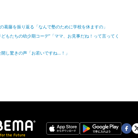
時の葛藤を振り返る「なんで塾のために学校を休ますの」
子どもたちの幼少期コーデ”「ママ、お見事だね！って言ってく
公開し驚きの声「お若いですね…！」