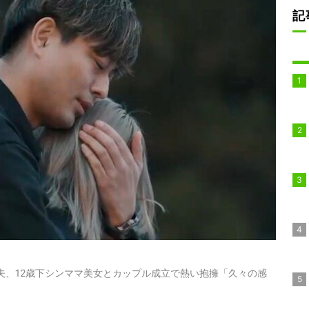
記
夫、12歳下シンママ美女とカップル成立で熱い抱擁「久々の感