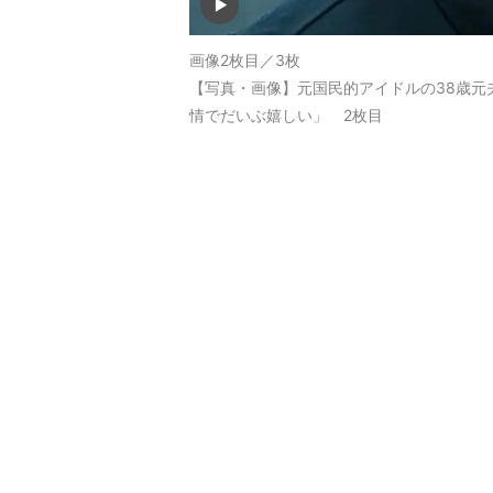
画像2枚目／3枚
【写真・画像】元国民的アイドルの38歳元
情でだいぶ嬉しい」 2枚目