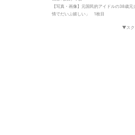
【写真・画像】元国民的アイドルの38歳元
情でだいぶ嬉しい」 1枚目
▼スク