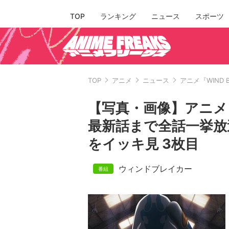
TOP
ランキング
ニュース
スポーツ
TOP
アニメ
ニュース
アニメ『WIND
【写真・画像】アニメ『W
最新話まで全話一挙放
をイッキ見 3枚目
ウィンドブレイカー