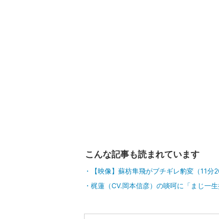
こんな記事も読まれています
【映像】蘇枋隼飛がブチギレ豹変（11分2
梶蓮（CV.岡本信彦）の啖呵に「まじ一