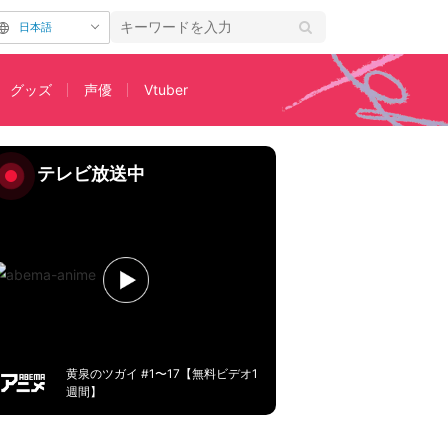
日本語
グッズ
声優
Vtuber
躍をイッキ見
テレビ放送中
黄泉のツガイ #1〜17【無料ビデオ1
週間】