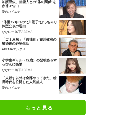
加護亜依、芸能人との“体の関係”を
赤裸々告白
愛のハイエナ
“体重72キロの北川景子”ぽっちゃり
体型公表の理由
ななにー 地下ABEMA
「ゴミ屋敷」「孤独死」布川敏和の
離婚後の絶望生活
ABEMAエンタメ
小学生ギャル（12歳）の登校姿＆す
っぴんに衝撃
ななにー 地下ABEMA
「人殺す以外は全部やってきた」総
長時代を公開した人気芸人
愛のハイエナ
もっと見る