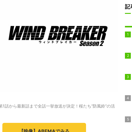
記
R』第1話から最新話まで全話一挙放送が決定！桜たち“防風鈴”の活
【映像】ABEMAでみる