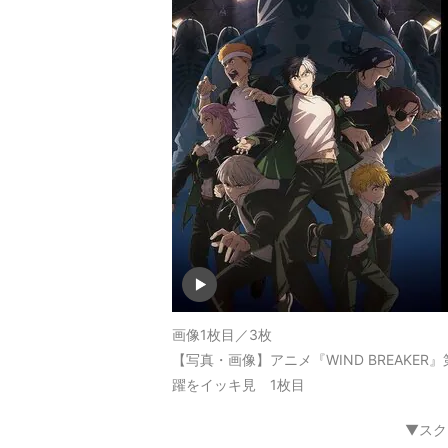
画像1枚目／3枚
【写真・画像】アニメ『WIND BREAKE
躍をイッキ見 1枚目
▼スク