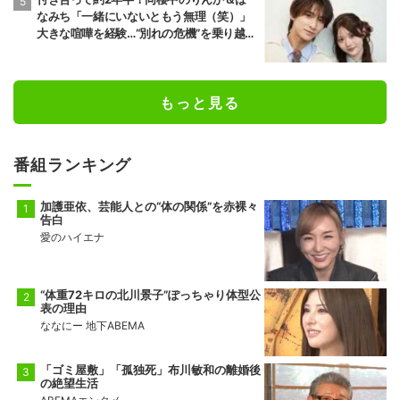
なみち「一緒にいないともう無理（笑）」
大きな喧嘩を経験…“別れの危機”を乗り越え
た恋人としての現在地
もっと見る
番組ランキング
加護亜依、芸能人との“体の関係”を赤裸々
告白
愛のハイエナ
“体重72キロの北川景子”ぽっちゃり体型公
表の理由
ななにー 地下ABEMA
「ゴミ屋敷」「孤独死」布川敏和の離婚後
の絶望生活