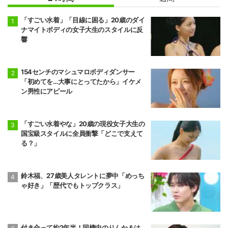
「すごい水着」「目線に困る」20歳のダイ
ナマイトボディの女子大生のスタイルに反
響
154センチのマシュマロボディダンサー
「初めてを…大事にとってたから」イケメ
ン男性にアピール
「すごい水着やな」20歳の現役女子大生の
国宝級スタイルに全員衝撃「どこで支えて
る？」
鈴木福、27歳美人タレントに夢中「めっち
ゃ好き」「歴代でもトップクラス」
付き合って約2年半！同棲中のりんか＆は