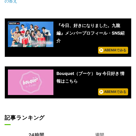
の答え
『今日、好きになりました。九龍
編』メンバープロフィール・SNS紹
介
ABEMAでみる
Bouquet（ブーケ） by 今日好き 情
報はこちら
ABEMAでみる
記事ランキング
24時間
週間