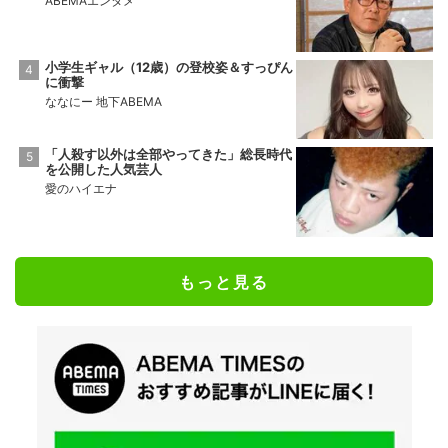
ABEMAエンタメ
小学生ギャル（12歳）の登校姿＆すっぴん
に衝撃
ななにー 地下ABEMA
「人殺す以外は全部やってきた」総長時代
を公開した人気芸人
愛のハイエナ
もっと見る