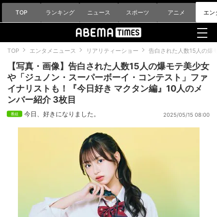
TOP
ランキング
ニュース
スポーツ
アニメ
エン
TOP
エンタメニュース
リアリティーショー
告白された人数15人の爆
【写真・画像】告白された人数15人の爆モテ美少女
や「ジュノン・スーパーボーイ・コンテスト」ファ
イナリストも！『今日好き マクタン編』10人のメ
ンバー紹介 3枚目
今日、好きになりました。
2025/05/15 08:00