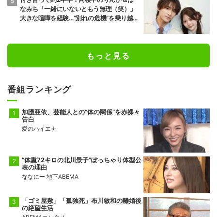
なみち「一緒にいないともう無理（笑）」
大きな喧嘩を経験…“別れの危機”を乗り越え
た恋人としての現在地
もっと見る
番組ランキング
加護亜依、芸能人との“体の関係”を赤裸々
告白
愛のハイエナ
“体重72キロの北川景子”ぽっちゃり体型公
表の理由
ななにー 地下ABEMA
「ゴミ屋敷」「孤独死」布川敏和の離婚後
の絶望生活