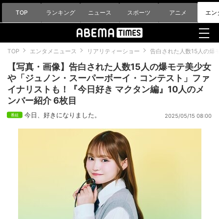
TOP
ランキング
ニュース
スポーツ
アニメ
エン
TOP
エンタメニュース
リアリティーショー
告白された人数15人の爆
【写真・画像】告白された人数15人の爆モテ美少女
や「ジュノン・スーパーボーイ・コンテスト」ファ
イナリストも！『今日好き マクタン編』10人のメ
ンバー紹介 6枚目
今日、好きになりました。
2025/05/15 08:00