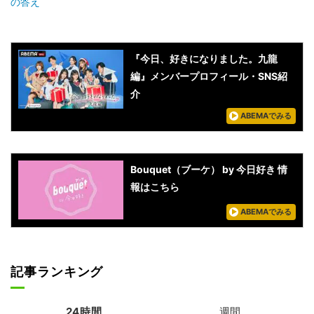
の答え
『今日、好きになりました。九龍
編』メンバープロフィール・SNS紹
介
ABEMAでみる
Bouquet（ブーケ） by 今日好き 情
報はこちら
ABEMAでみる
記事ランキング
24時間
週間