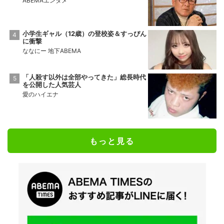
ABEMAエンタメ
小学生ギャル（12歳）の登校姿＆すっぴん
に衝撃
ななにー 地下ABEMA
「人殺す以外は全部やってきた」総長時代
を公開した人気芸人
愛のハイエナ
もっと見る