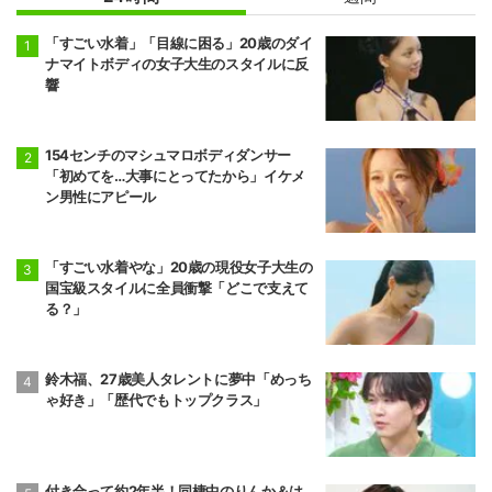
「すごい水着」「目線に困る」20歳のダイ
ナマイトボディの女子大生のスタイルに反
響
154センチのマシュマロボディダンサー
「初めてを…大事にとってたから」イケメ
ン男性にアピール
「すごい水着やな」20歳の現役女子大生の
国宝級スタイルに全員衝撃「どこで支えて
る？」
鈴木福、27歳美人タレントに夢中「めっち
ゃ好き」「歴代でもトップクラス」
付き合って約2年半！同棲中のりんか＆は