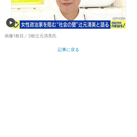
画像1枚目／3枚
辻元清美氏
記事に戻る