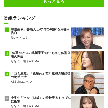
もっと見る
番組ランキング
加護亜依、芸能人との“体の関係”を赤裸々
告白
愛のハイエナ
“体重72キロの北川景子”ぽっちゃり体型公
表の理由
ななにー 地下ABEMA
「ゴミ屋敷」「孤独死」布川敏和の離婚後
の絶望生活
ABEMAエンタメ
小学生ギャル（12歳）の登校姿＆すっぴん
に衝撃
ななにー 地下ABEMA