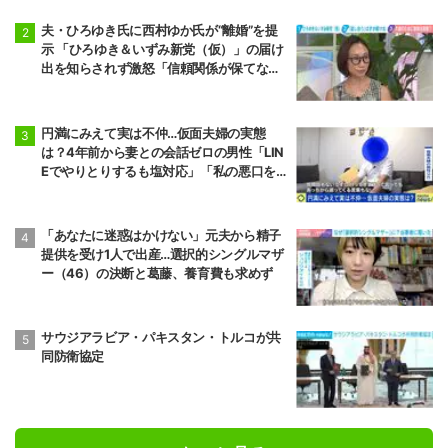
夫・ひろゆき氏に西村ゆか氏が“離婚”を提
示 「ひろゆき＆いずみ新党（仮）」の届け
出を知らされず激怒「信頼関係が保てない
状態で夫婦を続けるのは無理」
円満にみえて実は不仲…仮面夫婦の実態
は？4年前から妻との会話ゼロの男性「LIN
Eでやりとりするも塩対応」「私の悪口を
言うから娘は寄り付いてこない」
「あなたに迷惑はかけない」元夫から精子
提供を受け1人で出産…選択的シングルマザ
ー（46）の決断と葛藤、養育費も求めず
サウジアラビア・パキスタン・トルコが共
同防衛協定