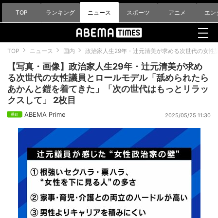
TOP
ランキング
ニュース
スポーツ
アニメ
エン
TOP
ニュース
国内
政治家人生29年・辻元清美が求める次世代の女性
【写真・画像】政治家人生29年・辻元清美が求め
る次世代の女性議員とロールモデル「舐められたら
あかんと鎧を着てきた」「次の世代はもっとリラッ
クスして」 2枚目
ABEMA Prime
2025/05/25 11:30