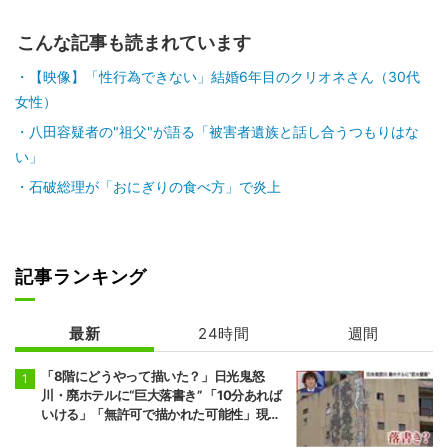
こんな記事も読まれています
【映像】「性行為できない」結婚6年目のクリオネさん（30代
女性）
八田容疑者の"祖父"が語る「被害者遺族と話し合うつもりはな
い」
石破総理が「おにぎりの食べ方」で炎上
記事ランキング
最新
24時間
週間
「8階にどうやって描いた？」日光鬼怒
川・廃ホテルに“巨大落書き” 「10分あれば
いける」「無許可で描かれた可能性」現役
アーティストらが見解