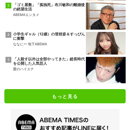
「ゴミ屋敷」「孤独死」布川敏和の離婚後
の絶望生活
ABEMAエンタメ
小学生ギャル（12歳）の登校姿＆すっぴん
に衝撃
ななにー 地下ABEMA
「人殺す以外は全部やってきた」総長時代
を公開した人気芸人
愛のハイエナ
もっと見る