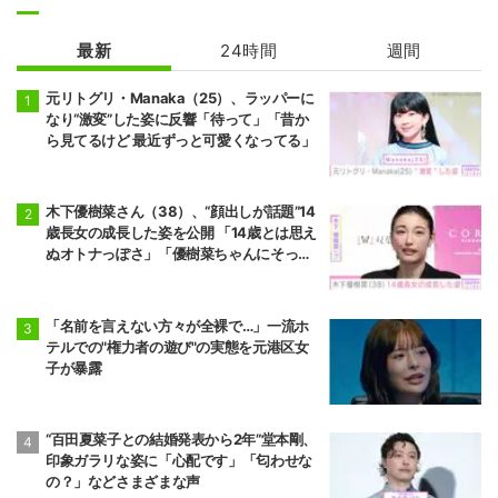
最新
24時間
週間
元リトグリ・Manaka（25）、ラッパーに
なり“激変”した姿に反響「待って」「昔か
ら見てるけど 最近ずっと可愛くなってる」
木下優樹菜さん（38）、“顔出しが話題”14
歳長女の成長した姿を公開 「14歳とは思え
ぬオトナっぽさ」「優樹菜ちゃんにそっく
りすぎる」など反響
「名前を言えない方々が全裸で…」一流ホ
テルでの"権力者の遊び"の実態を元港区女
子が暴露
“百田夏菜子との結婚発表から2年”堂本剛、
印象ガラリな姿に「心配です」「匂わせな
の？」などさまざまな声