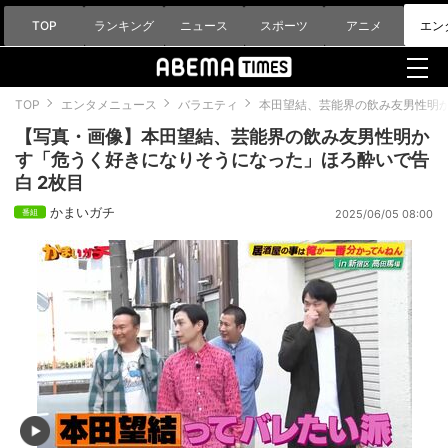
TOP
ランキング
ニュース
スポーツ
アニメ
エン
TOP
エンタメニュース
バラエティ
本田望結、芸能界の飲み友男性明
【写真・画像】本田望結、芸能界の飲み友男性明か
す「危うく好きになりそうになった」ほろ酔いで告
白 2枚目
かまいガチ
2025/06/05 08:00