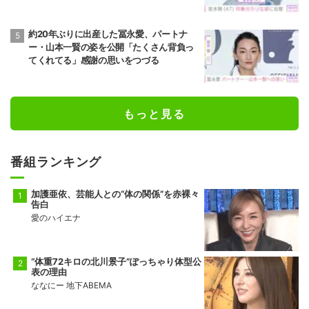
約20年ぶりに出産した冨永愛、パートナ
ー・山本一賢の姿を公開「たくさん背負っ
てくれてる」感謝の思いをつづる
もっと見る
番組ランキング
加護亜依、芸能人との“体の関係”を赤裸々
告白
愛のハイエナ
“体重72キロの北川景子”ぽっちゃり体型公
表の理由
ななにー 地下ABEMA