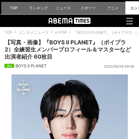
TOP
ランキング
ニュース
スポーツ
アニメ
エン
TOP
エンタメニュース
K-POP
『BOYS ll PLANET』（ボイプ
【写真・画像】『BOYS ll PLANET』（ボイプラ
2）全練習生メンバープロフィール＆マスターなど
出演者紹介 60枚目
BOYS II PLANET
2025/09/26 09:46