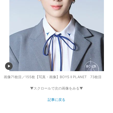
画像71枚目／155枚
【写真・画像】BOYS ll PLANET 73枚目
▼スクロールで次の画像をみる▼
記事に戻る