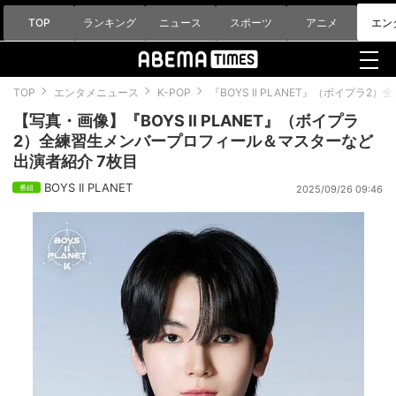
TOP
ランキング
ニュース
スポーツ
アニメ
エン
TOP
エンタメニュース
K-POP
『BOYS ll PLANET』（ボイプ
【写真・画像】『BOYS ll PLANET』（ボイプラ
2）全練習生メンバープロフィール＆マスターなど
出演者紹介 7枚目
BOYS II PLANET
2025/09/26 09:46