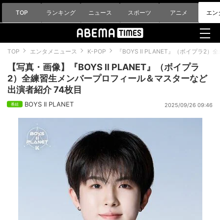
TOP
ランキング
ニュース
スポーツ
アニメ
エン
TOP
エンタメニュース
K-POP
『BOYS ll PLANET』（ボイプ
【写真・画像】『BOYS ll PLANET』（ボイプラ
2）全練習生メンバープロフィール＆マスターなど
出演者紹介 74枚目
BOYS II PLANET
2025/09/26 09:46