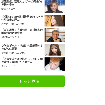
加護亜依、芸能人との“体の関係”を
赤裸々告白
愛のハイエナ
“体重72キロの北川景子”ぽっちゃり
体型公表の理由
ななにー 地下ABEMA
「ゴミ屋敷」「孤独死」布川敏和の
離婚後の絶望生活
ABEMAエンタメ
小学生ギャル（12歳）の登校姿＆す
っぴんに衝撃
ななにー 地下ABEMA
「人殺す以外は全部やってきた」総
長時代を公開した人気芸人
愛のハイエナ
もっと見る