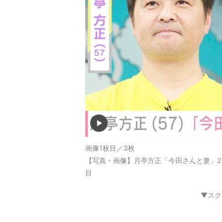
画像1枚目／3枚
【写真・画像】月亭方正「今田さんと妻」2
目
▼スク