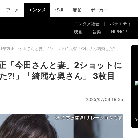
アニメ
エンタメ
将棋
麻雀
ポーカー
エンタメ総合
バラエティ
映画
音楽
HIPHOP
月亭方正「今田さんと妻」2ショットに反響「今田さん結婚した?!」「綺麗な
正「今田さんと妻」2ショットに
?!」「綺麗な奥さん」 3枚目
2025/07/08 19:35