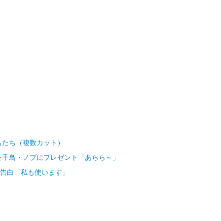
もたち（複数カット）
を千鳥・ノブにプレゼント「あらら～」
を告白「私も使います」