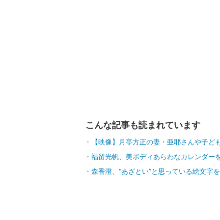
こんな記事も読まれています
【映像】月亭方正の妻・亜耶さんや子ど
福留光帆、美ボディあらわなカレンダー
森香澄、“あざとい”と思っている絵文字