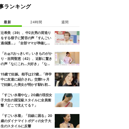
事ランキング
最新
24時間
週間
辻希美（39）、中2次男の荷造り
をする様子に賛否の声「すんごい
過保護…」「全部ママが準備して
くれるんだ」
「わぁ!!おっきい!!」いきものがか
り・吉岡聖恵（42）、近影に驚き
の声「なにこれ…大好き」「なん
か親近感が」
15歳で妊娠。相手は27歳…「停学
中に友達に紹介され」交際1ヶ月
で妊娠した美女が明かす馴れ初め
に「だいぶ危ねーよ！」小森純も
絶句
「すごい水着やな」20歳の現役女
子大生の国宝級スタイルに全員衝
撃「どこで支えてる？」
「すごい水着」「目線に困る」20
歳のダイナマイトボディの女子大
生のスタイルに反響