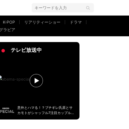
K-POP
リアリティーショー
ドラマ
グラビア
奥さん」
テレビ放送中
意外とハマる！？ブチギレ氏原とサ
カモトがシャッフル7注目カップルレ
ビュー！