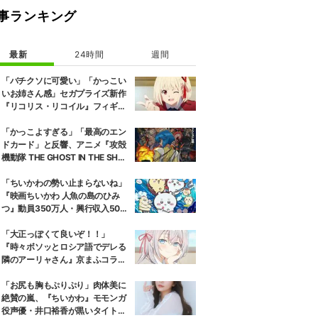
事ランキング
最新
24時間
週間
「バチクソに可愛い」「かっこい
いお姉さん感」セガプライズ新作
『リコリス・リコイル』フィギュ
ア解禁に反響続々
「かっこよすぎる」「最高のエン
ドカード」と反響、アニメ『攻殻
機動隊 THE GHOST IN THE SHEL
L』第5話エンドカード公開
「ちいかわの勢い止まらないね」
『映画ちいかわ 人魚の島のひみ
つ』動員350万人・興行収入50億
円突破が大きな話題に
「大正っぽくて良いぞ！！」
『時々ボソッとロシア語でデレる
隣のアーリャさん』京まふコラボ
の特別衣装ビジュアルに絶賛の声
「お尻も胸もぷりぷり」肉体美に
絶賛の嵐、『ちいかわ』モモンガ
役声優・井口裕香が黒いタイトウ