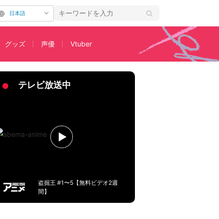
日本語
グッズ
声優
Vtuber
開
テレビ放送中
盗掘王 #1〜5【無料ビデオ2週
間】