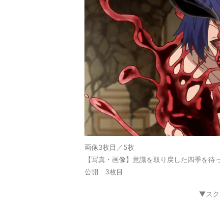
画像3枚目／5枚
【写真・画像】意識を取り戻した四季を待
公開 3枚目
▼スク