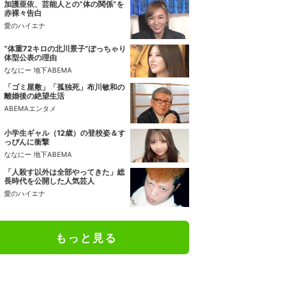
加護亜依、芸能人との“体の関係”を
赤裸々告白
愛のハイエナ
“体重72キロの北川景子”ぽっちゃり
体型公表の理由
ななにー 地下ABEMA
「ゴミ屋敷」「孤独死」布川敏和の
離婚後の絶望生活
ABEMAエンタメ
小学生ギャル（12歳）の登校姿＆す
っぴんに衝撃
ななにー 地下ABEMA
「人殺す以外は全部やってきた」総
長時代を公開した人気芸人
愛のハイエナ
もっと見る