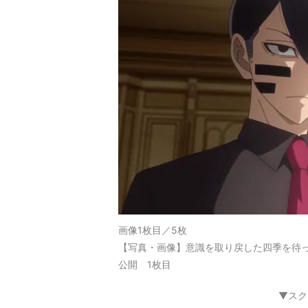
画像1枚目／5枚
【写真・画像】意識を取り戻した四季を待
公開 1枚目
▼スク