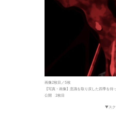
画像2枚目／5枚
【写真・画像】意識を取り戻した四季を待
公開 2枚目
▼スク