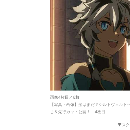
画像4枚目／6枚
【写真・画像】船はまだ？シルトヴェルトへの
じ＆先行カット公開！ 4枚目
▼スク