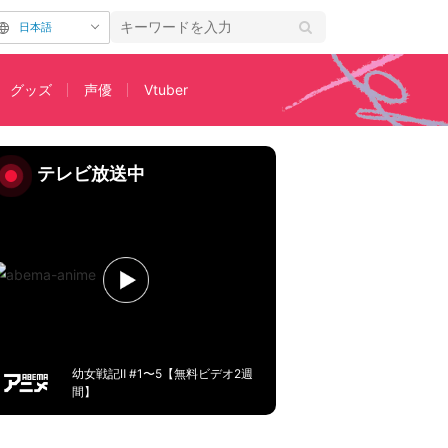
日本語
グッズ
声優
Vtuber
すじ＆先行カット公開！
テレビ放送中
幼女戦記Ⅱ #1〜5【無料ビデオ2週
間】