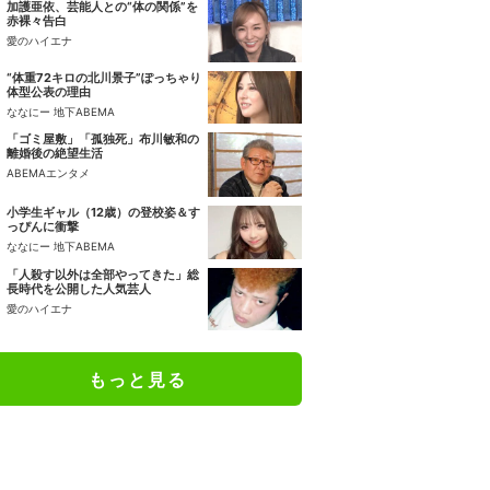
加護亜依、芸能人との“体の関係”を
赤裸々告白
愛のハイエナ
“体重72キロの北川景子”ぽっちゃり
体型公表の理由
ななにー 地下ABEMA
「ゴミ屋敷」「孤独死」布川敏和の
離婚後の絶望生活
ABEMAエンタメ
小学生ギャル（12歳）の登校姿＆す
っぴんに衝撃
ななにー 地下ABEMA
「人殺す以外は全部やってきた」総
長時代を公開した人気芸人
愛のハイエナ
もっと見る