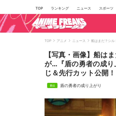
TOP
ランキング
ニュース
スポーツ
TOP
アニメ
ニュース
船はまだ？シルト
【写真・画像】船はま
が…『盾の勇者の成り上が
じ＆先行カット公開！
盾の勇者の成り上がり