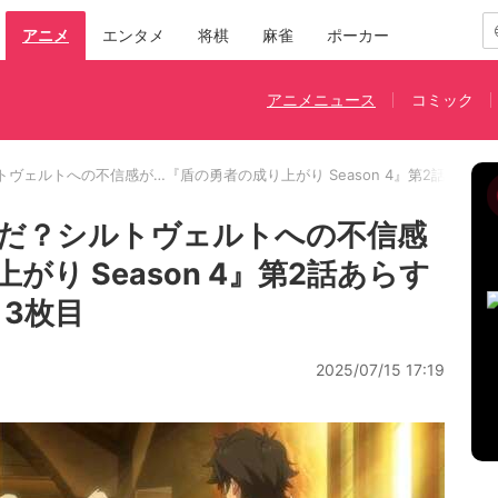
アニメ
エンタメ
将棋
麻雀
ポーカー
アニメニュース
コミック
ヴェルトへの不信感が…『盾の勇者の成り上がり Season 4』第2話あら
だ？シルトヴェルトへの不信感
り Season 4』第2話あらす
 3枚目
2025/07/15 17:19