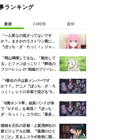
事ランキング
最新
24時間
週間
「一人変なの混ざってないです
か？」まさかのラストワン賞に…
『ぼっち・ざ・ろっく！』ジャー
ジメイド姿にツッコミ殺到
「岡山満喫してるな」「観光して
る」とファンほっこり！『葬送の
フリーレン』の“烏城のフリーレ
ン”に早くも次を期待する声
「1番右の子は新メンバーです
か？？」アニメ『ぼっち・ざ・ろ
っく！』レトロ衣装で混ざる“5人
目”にツッコミ殺到
「B賞ホンマ草」結束バンドが体
で「U.F.O.」を表現！『ぼっち・
ざ・ろっく！』コラボに「喜多ち
ゃんだけ持ち方がコスメ」
猫猫＆壬氏の京都・上賀茂神社の
新ビジュアル公開、『薬屋のひと
りごと』京まふコラボ発表に期待