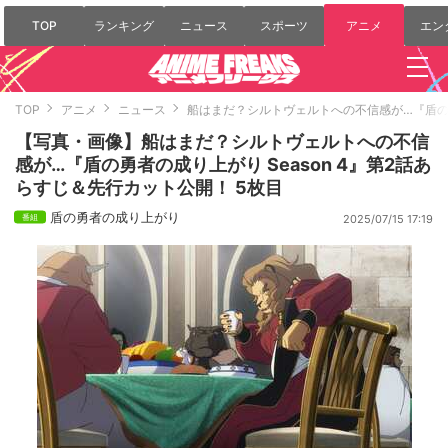
TOP
ランキング
ニュース
スポーツ
アニメ
エン
TOP
アニメ
ニュース
船はまだ？シルトヴェルトへの不信感が…『盾の勇
【写真・画像】船はまだ？シルトヴェルトへの不信
感が…『盾の勇者の成り上がり Season 4』第2話あ
らすじ＆先行カット公開！ 5枚目
盾の勇者の成り上がり
2025/07/15 17:19