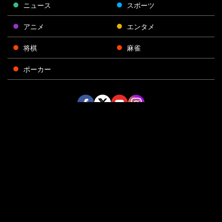
ニュース
スポーツ
アニメ
エンタメ
将棋
麻雀
ポーカー
Face
Twitt
Yout
Insta
運営会社
boo
er
ube
gra
k
m
プライバシーポリシー
プライバシー設定
お問い合わせ