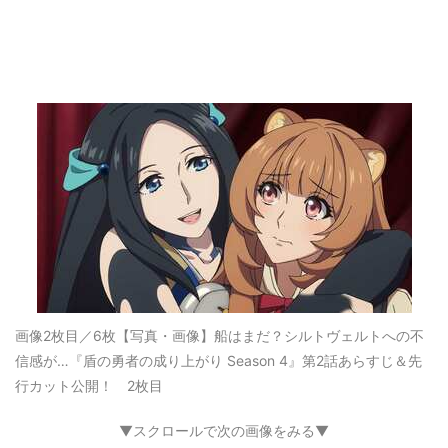
画像2枚目／6枚
【写真・画像】船はまだ？シルトヴェルトへの不
信感が…『盾の勇者の成り上がり Season 4』第2話あらすじ＆先
行カット公開！ 2枚目
▼スクロールで次の画像をみる▼