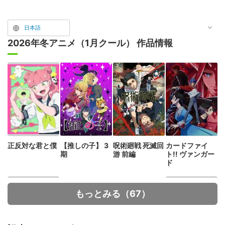
日本語
2026年冬アニメ（1月クール） 作品情報
正反対な君と僕
【推しの子】 3
呪術廻戦 死滅回
カードファイ
期
游 前編
ト!! ヴァンガー
ド
もっとみる（67）