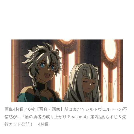
画像4枚目／6枚
【写真・画像】船はまだ？シルトヴェルトへの不
信感が…『盾の勇者の成り上がり Season 4』第2話あらすじ＆先
行カット公開！ 4枚目