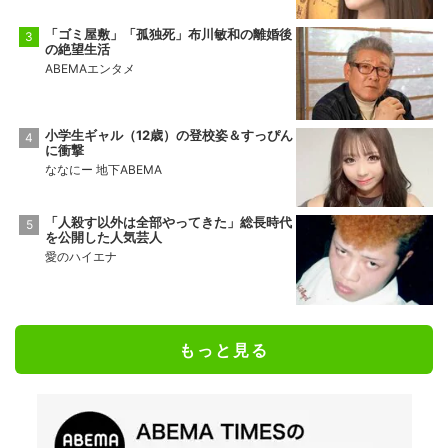
「ゴミ屋敷」「孤独死」布川敏和の離婚後
の絶望生活
ABEMAエンタメ
小学生ギャル（12歳）の登校姿＆すっぴん
に衝撃
ななにー 地下ABEMA
「人殺す以外は全部やってきた」総長時代
を公開した人気芸人
愛のハイエナ
もっと見る