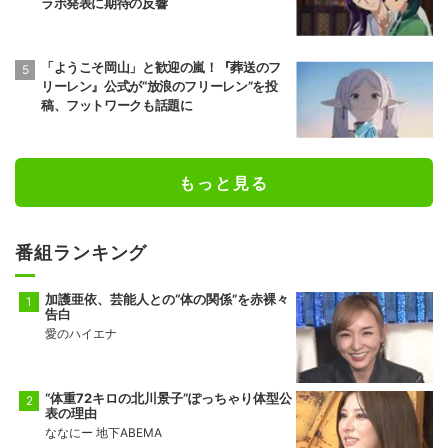
ラボ発表に期待の反響
「ようこそ岡山」と歓迎の嵐！『葬送のフ
リーレン』公式が“放浪のフリーレン”を投
稿、フットワークも話題に
もっと見る
番組ランキング
加護亜依、芸能人との“体の関係”を赤裸々
告白
愛のハイエナ
“体重72キロの北川景子”ぽっちゃり体型公
表の理由
ななにー 地下ABEMA