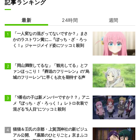
記事ランキング
最新
24時間
週間
ヴィジランテ -
拷問バイトくん
僕のヒーローア
の日常
カデミア ILLEG
「一人変なの混ざってないですか？」まさ
ALS- 第2期
かのラストワン賞に…『ぼっち・ざ・ろっ
く！』ジャージメイド姿にツッコミ殺到
「岡山満喫してるな」「観光してる」とフ
ァンほっこり！『葬送のフリーレン』の“烏
城のフリーレン”に早くも次を期待する声
「1番右の子は新メンバーですか？？」アニ
メ『ぼっち・ざ・ろっく！』レトロ衣装で
混ざる“5人目”にツッコミ殺到
猫猫＆壬氏の京都・上賀茂神社の新ビジュ
アル公開、『薬屋のひとりごと』京まふコ