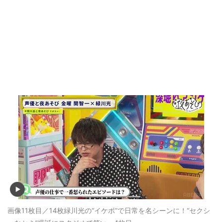
画像11枚目／14枚
緑川光の“イケボ”で日常を名シーンに！“セクシ