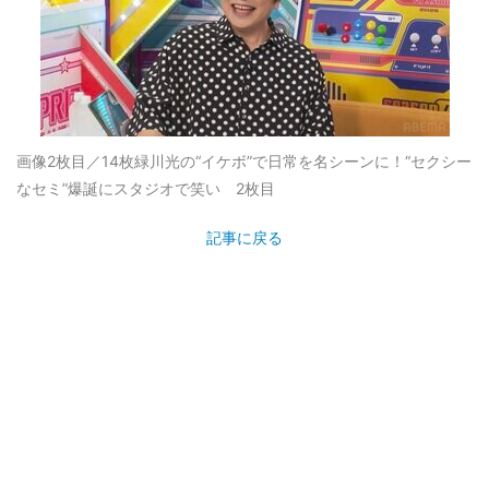
画像2枚目／14枚
緑川光の“イケボ”で日常を名シーンに！“セクシー
なセミ”爆誕にスタジオで笑い 2枚目
記事に戻る