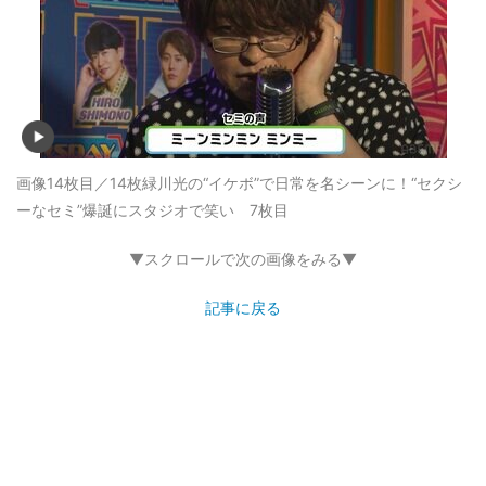
画像14枚目／14枚
緑川光の“イケボ”で日常を名シーンに！“セクシ
ーなセミ”爆誕にスタジオで笑い 7枚目
▼スクロールで次の画像をみる▼
記事に戻る