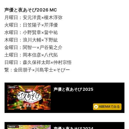
声優と夜あそび2026 MC
月曜日：安元洋貴×榎木淳弥
火曜日：日笠陽子×芹澤優
水曜日：小野賢章×畠中祐
木曜日：浪川大輔×下野紘
金曜日：関智一×戸谷菊之介
土曜日：岡本信彦×八代拓
日曜日：森久保祥太郎×仲村宗悟
繋：金田朋子×川島零士×そびー
声優と夜あそび 2025
ABEMAでみる
声優と夜あそび 2024