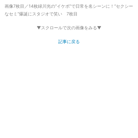
画像7枚目／14枚
緑川光の“イケボ”で日常を名シーンに！“セクシー
なセミ”爆誕にスタジオで笑い 7枚目
▼スクロールで次の画像をみる▼
記事に戻る