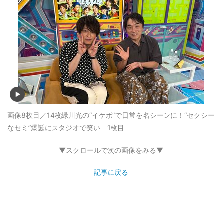
画像8枚目／14枚
緑川光の“イケボ”で日常を名シーンに！“セクシー
なセミ”爆誕にスタジオで笑い 1枚目
▼スクロールで次の画像をみる▼
記事に戻る