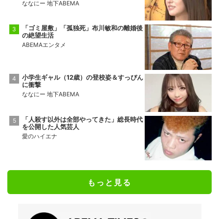
ななにー 地下ABEMA
「ゴミ屋敷」「孤独死」布川敏和の離婚後
の絶望生活
ABEMAエンタメ
小学生ギャル（12歳）の登校姿＆すっぴん
に衝撃
ななにー 地下ABEMA
「人殺す以外は全部やってきた」総長時代
を公開した人気芸人
愛のハイエナ
もっと見る