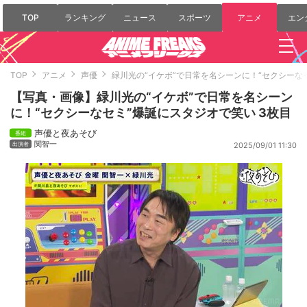
TOP
ランキング
ニュース
スポーツ
アニメ
エン
TOP
アニメ
声優
緑川光の“イケボ”で日常を名シーンに！“セクシーな
【写真・画像】緑川光の“イケボ”で日常を名シーン
に！“セクシーなセミ”爆誕にスタジオで笑い 3枚目
声優と夜あそび
関智一
2025/09/01 11:30