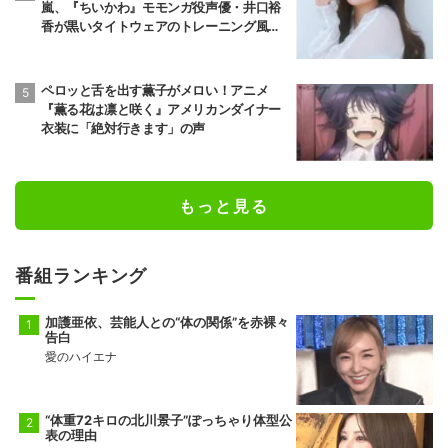
嵐、『ちいかわ』モモンガ役声優・井口裕
香が黒いタイトウェアのトレーニング風景
公開
ペロッと舌を出す薫子がメロい！アニメ
『薫る花は凛と咲く』アメリカンダイナー
衣装に「絶対行きます」の声
もっと見る
番組ランキング
加護亜依、芸能人との“体の関係”を赤裸々
告白
愛のハイエナ
“体重72キロの北川景子”ぽっちゃり体型公
表の理由