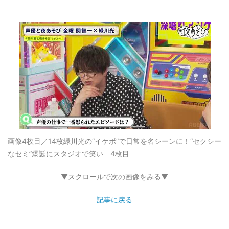
画像4枚目／14枚
緑川光の“イケボ”で日常を名シーンに！“セクシー
なセミ”爆誕にスタジオで笑い 4枚目
▼スクロールで次の画像をみる▼
記事に戻る