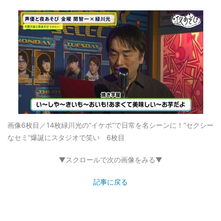
画像6枚目／14枚
緑川光の“イケボ”で日常を名シーンに！“セクシー
なセミ”爆誕にスタジオで笑い 6枚目
▼スクロールで次の画像をみる▼
記事に戻る