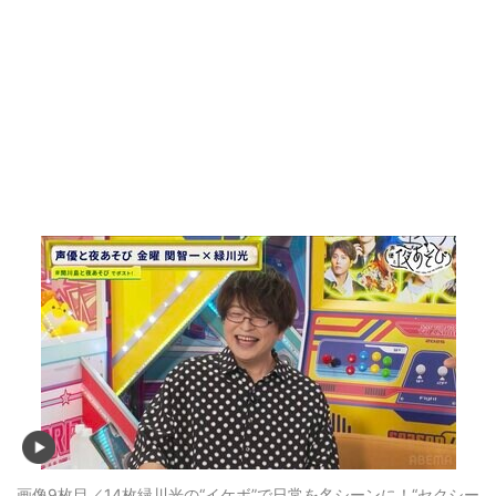
画像9枚目／14枚
緑川光の“イケボ”で日常を名シーンに！“セクシー