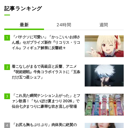
記事ランキング
最新
24時間
週間
地獄先生ぬ～べ
地獄楽 第2期
～ 第2クール
「バチクソに可愛い」「かっこいいお姉さ
ん感」セガプライズ新作『リコリス・リコ
イル』フィギュア解禁に反響続々
着こなしがまるで高級店と反響、アニメ
『呪術廻戦』牛角コラボイラストに「五条
だけ五つ星シェフ」
「これ見た瞬間テンション上がった」とフ
ァン歓喜！「ちいぽけ夏まつり 2026」で
仙台七夕まつりに豪華な吹き流しが登場
「お尻も胸もぷりぷり」肉体美に絶賛の