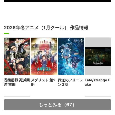
2026年冬アニメ（1月クール） 作品情報
呪術廻戦 死滅回
メダリスト 第2
葬送のフリーレ
Fate/strange F
游 前編
期
ン 2期
ake
もっとみる（67）