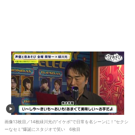
画像13枚目／14枚
緑川光の“イケボ”で日常を名シーンに！“セクシ
ーなセミ”爆誕にスタジオで笑い 6枚目