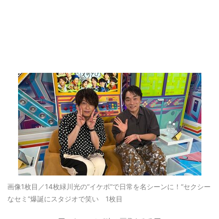
画像1枚目／14枚
緑川光の“イケボ”で日常を名シーンに！“セクシー
なセミ”爆誕にスタジオで笑い 1枚目