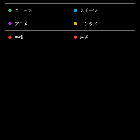
ニュース
スポーツ
アニメ
エンタメ
将棋
麻雀
ポーカー
Face
Twitt
Yout
Insta
運営会社
boo
er
ube
gra
k
m
プライバシーポリシー
プライバシー設定
お問い合わせ