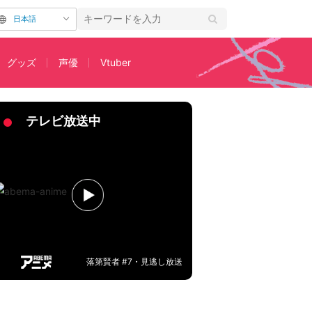
日本語
グッズ
声優
Vtuber
先行カット&あらすじ公開
テレビ放送中
落第賢者 #7・見逃し放送