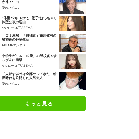
赤裸々告白
愛のハイエナ
“体重72キロの北川景子”ぽっちゃり
体型公表の理由
ななにー 地下ABEMA
「ゴミ屋敷」「孤独死」布川敏和の
離婚後の絶望生活
ABEMAエンタメ
小学生ギャル（12歳）の登校姿＆す
っぴんに衝撃
ななにー 地下ABEMA
「人殺す以外は全部やってきた」総
長時代を公開した人気芸人
愛のハイエナ
もっと見る