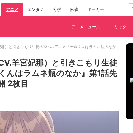
アニメ
エンタメ
将棋
麻雀
ポーカー
アニメニュース
コミック
宮妃那）と引きこもり生徒の家へ…アニメ『千歳くんはラムネ瓶のなか』第1話
CV.羊宮妃那）と引きこもり生徒
くんはラムネ瓶のなか』第1話先
 2枚目