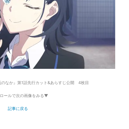
のなか』第1話先行カット&あらすじ公開 4枚目
ロールで次の画像をみる▼
記事に戻る