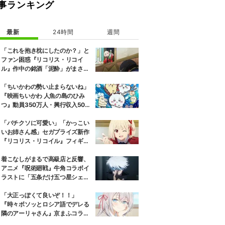
事ランキング
最新
24時間
週間
「これを抱き枕にしたのか？」と
ファン困惑『リコリス・リコイ
ル』作中の銘酒「泥酔」がまさか
の一升瓶サイズの抱き枕に
「ちいかわの勢い止まらないね」
『映画ちいかわ 人魚の島のひみ
つ』動員350万人・興行収入50億
円突破が大きな話題に
「バチクソに可愛い」「かっこい
いお姉さん感」セガプライズ新作
『リコリス・リコイル』フィギュ
ア解禁に反響続々
着こなしがまるで高級店と反響、
アニメ『呪術廻戦』牛角コラボイ
ラストに「五条だけ五つ星シェ
フ」
「大正っぽくて良いぞ！！」
『時々ボソッとロシア語でデレる
隣のアーリャさん』京まふコラボ
の特別衣装ビジュアルに絶賛の声