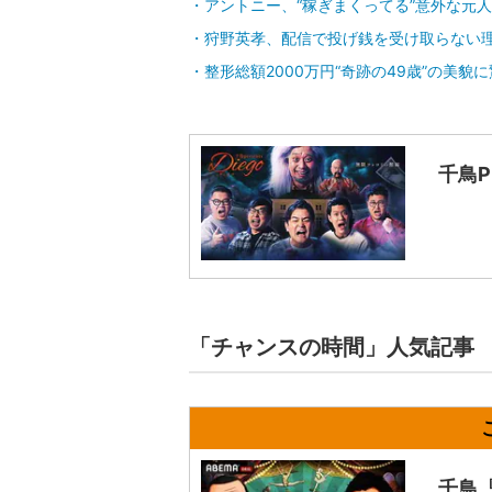
アントニー、“稼ぎまくってる”意外な元
狩野英孝、配信で投げ銭を受け取らない
整形総額2000万円“奇跡の49歳”の美貌
千鳥P
「チャンスの時間」人気記事
千鳥