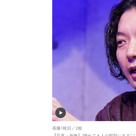
画像1枚目／2枚
【写真・画像】“憧れてる人の髪型にする”