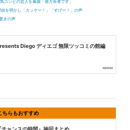
人気コンビの芸人を暴露「億万長者です」
理由を明かし「カッケー！」「すげー！」の声
に驚きの声
resents Diego ディエゴ 無限ツッコミの館編
ABEMA
『チャンスの時間』神回まとめ