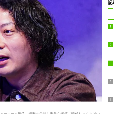
記
ニューヨーク嶋佐、遍歴を公開し千鳥ら爆笑「時代ちょんまげの