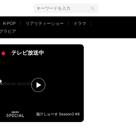
K-POP
リアリティーショー
ドラマ
グラビア
笑「時代ちょんまげの方!?」
テレビ放送中
脳汁じゅ〜す Season3 #8