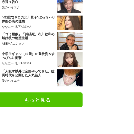
赤裸々告白
愛のハイエナ
“体重72キロの北川景子”ぽっちゃり
体型公表の理由
ななにー 地下ABEMA
「ゴミ屋敷」「孤独死」布川敏和の
離婚後の絶望生活
ABEMAエンタメ
小学生ギャル（12歳）の登校姿＆す
っぴんに衝撃
ななにー 地下ABEMA
「人殺す以外は全部やってきた」総
長時代を公開した人気芸人
愛のハイエナ
もっと見る