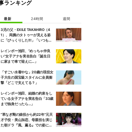
事ランキング
最新
24時間
週間
3児の父・EXILE TAKAHIRO（4
1）、両腕のタトゥーが見える姿
に「びっくりした!!!」「いつもと
また違ったTAKAHIROさん」など
の反響
レインボー池田、“めっちゃ仲良
い”女子アナを実名告白「誕生日
に家まで車で迎えに…」
「すごい水着やな」20歳の現役女
子大生の国宝級スタイルに全員衝
撃「どこで支えてる？」
レインボー池田、結婚の約束をし
ている女子アナを実名告白「33歳
まで独身だったら…」
“草なぎ剛の娘役から約22年”元天
才子役・美山加恋、母親役を演じ
た朝ドラ『風、薫る』での姿に驚
きの声「凛ちゃんがお母さん役を