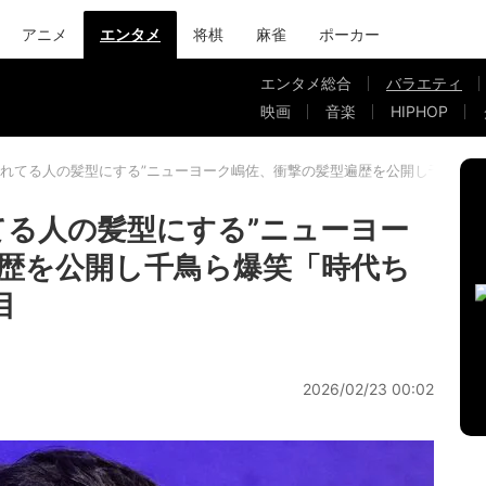
アニメ
エンタメ
将棋
麻雀
ポーカー
エンタメ総合
バラエティ
映画
音楽
HIPHOP
憧れてる人の髪型にする”ニューヨーク嶋佐、衝撃の髪型遍歴を公開し千鳥ら爆
てる人の髪型にする”ニューヨー
歴を公開し千鳥ら爆笑「時代ち
目
2026/02/23 00:02