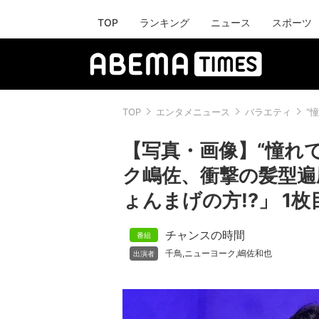
TOP
ランキング
ニュース
スポーツ
TOP
エンタメニュース
バラエティ
“
【写真・画像】“憧れ
ク嶋佐、衝撃の髪型遍
ょんまげの方!?」 1枚
チャンスの時間
千鳥
ニューヨーク
嶋佐和也
,
,