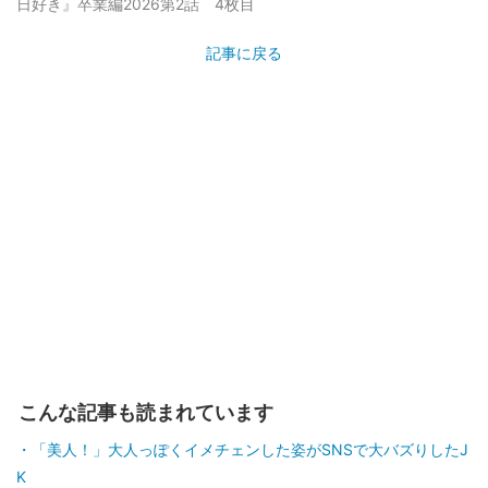
日好き』卒業編2026第2話 4枚目
記事に戻る
こんな記事も読まれています
「美人！」大人っぽくイメチェンした姿がSNSで大バズりしたJ
K