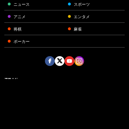
ニュース
スポーツ
アニメ
エンタメ
将棋
麻雀
ポーカー
Face
Twitt
Yout
Insta
運営会社
boo
er
ube
gra
k
m
プライバシーポリシー
プライバシー設定
お問い合わせ