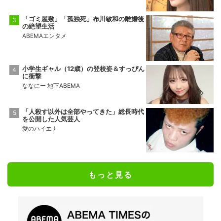
「ゴミ屋敷」「孤独死」布川敏和の離婚後
の絶望生活
ABEMAエンタメ
小学生ギャル（12歳）の登校姿＆すっぴん
に衝撃
ななにー 地下ABEMA
「人殺す以外は全部やってきた」総長時代
を公開した人気芸人
愛のハイエナ
もっと見る