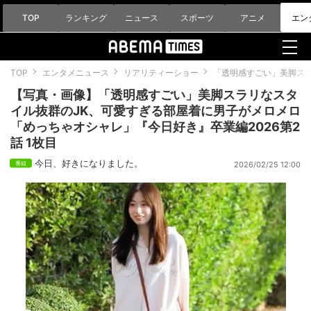
TOP
ランキング
ニュース
スポーツ
アニメ
エン
TOP
エンタメニュース
リアリティーショー
「透明感すごい」美脚スラ
【写真・画像】「透明感すごい」美脚スラリなスタ
イル抜群のJK、可愛すぎる部屋着に男子がメロメロ
「めっちゃオシャレ」『今日好き』卒業編2026第2
話 1枚目
今日、好きになりました。
2026/02/25 12:00