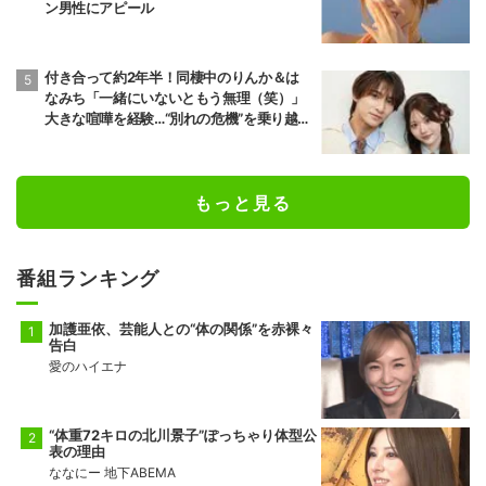
ン男性にアピール
付き合って約2年半！同棲中のりんか＆は
なみち「一緒にいないともう無理（笑）」
大きな喧嘩を経験…“別れの危機”を乗り越え
た恋人としての現在地
もっと見る
番組ランキング
加護亜依、芸能人との“体の関係”を赤裸々
告白
愛のハイエナ
“体重72キロの北川景子”ぽっちゃり体型公
表の理由
ななにー 地下ABEMA