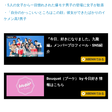
5人の女子から一目惚れされた爆モテ男子の登場に女子が歓喜
「自分のかっこいいところはこの顔」彼女ができたばかりのイ
ケメン高1男子
『今日、好きになりました。九龍
編』メンバープロフィール・SNS紹
介
ABEMAでみる
Bouquet（ブーケ） by 今日好き 情
報はこちら
ABEMAでみる