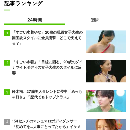
記事ランキング
24時間
週間
「すごい水着やな」20歳の現役女子大生の
国宝級スタイルに全員衝撃「どこで支えて
る？」
「すごい水着」「目線に困る」20歳のダイ
ナマイトボディの女子大生のスタイルに反
響
鈴木福、27歳美人タレントに夢中「めっち
ゃ好き」「歴代でもトップクラス」
154センチのマシュマロボディダンサー
「初めてを…大事にとってたから」イケメ