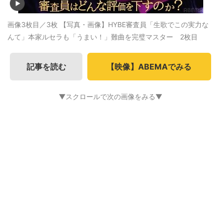
画像3枚目／3枚
【写真・画像】HYBE審査員「生歌でこの実力な
んて」本家ルセラも「うまい！」難曲を完璧マスター 2枚目
記事を読む
【映像】ABEMAでみる
▼スクロールで次の画像をみる▼