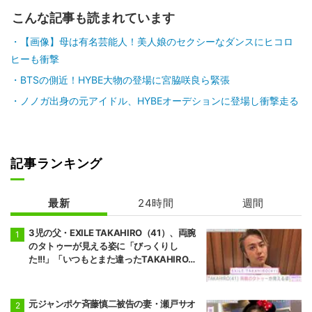
こんな記事も読まれています
【画像】母は有名芸能人！美人娘のセクシーなダンスにヒコロ
ヒーも衝撃
BTSの側近！HYBE大物の登場に宮脇咲良ら緊張
ノノガ出身の元アイドル、HYBEオーデションに登場し衝撃走る
記事ランキング
最新
24時間
週間
3児の父・EXILE TAKAHIRO（41）、両腕
のタトゥーが見える姿に「びっくりし
た!!!」「いつもとまた違ったTAKAHIROさ
ん」などの反響
元ジャンポケ斉藤慎二被告の妻・瀬戸サオ