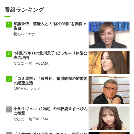
番組ランキング
加護亜依、芸能人との“体の関係”を赤裸々
告白
愛のハイエナ
“体重72キロの北川景子”ぽっちゃり体型公
表の理由
ななにー 地下ABEMA
「ゴミ屋敷」「孤独死」布川敏和の離婚後
の絶望生活
ABEMAエンタメ
小学生ギャル（12歳）の登校姿＆すっぴん
に衝撃
ななにー 地下ABEMA