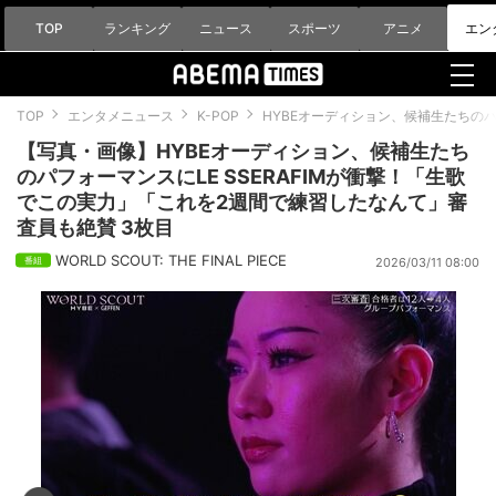
TOP
ランキング
ニュース
スポーツ
アニメ
エン
TOP
エンタメニュース
K-POP
HYBEオーディション、候補生たちのパ
【写真・画像】HYBEオーディション、候補生たち
のパフォーマンスにLE SSERAFIMが衝撃！「生歌
でこの実力」「これを2週間で練習したなんて」審
査員も絶賛 3枚目
WORLD SCOUT: THE FINAL PIECE
2026/03/11 08:00