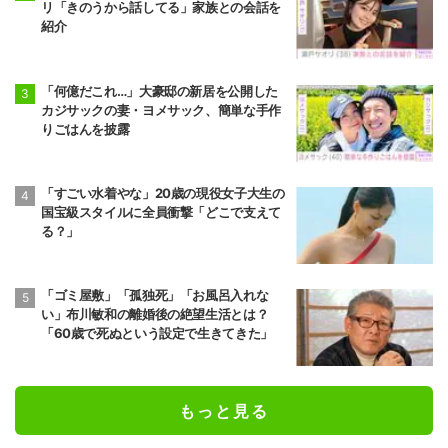
リ「きのうから話してる」家族との会話を
紹介
「何億だこれ…」大豪邸の新居を公開した
カジサックの妻・ヨメサック、簡単な手作
りごはんを披露
「すごい水着やな」20歳の現役女子大生の
国宝級スタイルに全員衝撃「どこで支えて
る？」
「ゴミ屋敷」「孤独死」「お風呂入れな
い」布川敏和の離婚後の絶望生活とは？
「60歳で死ぬという設定で生きてきた」
もっと見る