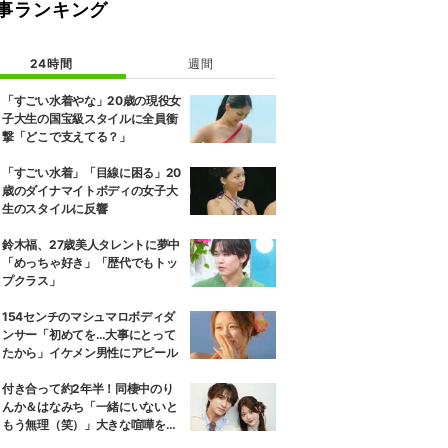
事ランキング
24時間
週間
「すごい水着やな」20歳の現役女
子大生の国宝級スタイルに全員衝
撃「どこで支えてる？」
「すごい水着」「目線に困る」20
歳のダイナマイトボディの女子大
生のスタイルに反響
鈴木福、27歳美人タレントに夢中
「めっちゃ好き」「歴代でもトッ
プクラス」
154センチのマシュマロボディダ
ンサー「初めてを…大事にとって
たから」イケメン男性にアピール
付き合って約2年半！同棲中のり
んか＆はなみち「一緒にいないと
もう無理（笑）」大きな喧嘩を経
験…“別れの危機”を乗り越えた恋