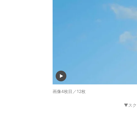
画像4枚目／12枚
▼スク