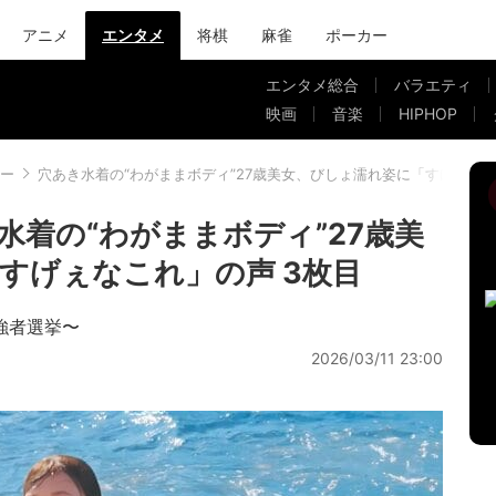
アニメ
エンタメ
将棋
麻雀
ポーカー
エンタメ総合
バラエティ
映画
音楽
HIPHOP
ー
穴あき水着の“わがままボディ”27歳美女、びしょ濡れ姿に「すげぇな
水着の“わがままボディ”27歳美
すげぇなこれ」の声 3枚目
強者選挙〜
2026/03/11 23:00