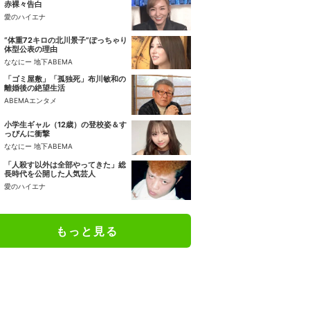
赤裸々告白
愛のハイエナ
“体重72キロの北川景子”ぽっちゃり
体型公表の理由
ななにー 地下ABEMA
「ゴミ屋敷」「孤独死」布川敏和の
離婚後の絶望生活
ABEMAエンタメ
小学生ギャル（12歳）の登校姿＆す
っぴんに衝撃
ななにー 地下ABEMA
「人殺す以外は全部やってきた」総
長時代を公開した人気芸人
愛のハイエナ
もっと見る