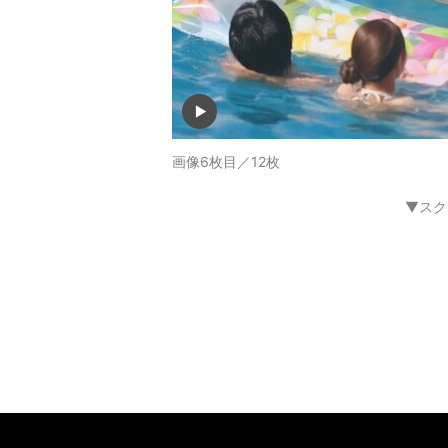
画像6枚目／12枚
▼スク