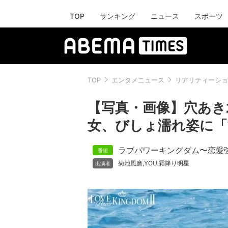
TOP
ランキング
ニュース
スポーツ
TOP
エンタメニュース
リアリティーショ
【写真・画像】穴あき
女、びしょ濡れ姿に「
ラブパワーキングダム〜恋愛
菊池風磨
YOU
霜降り明星
,
,