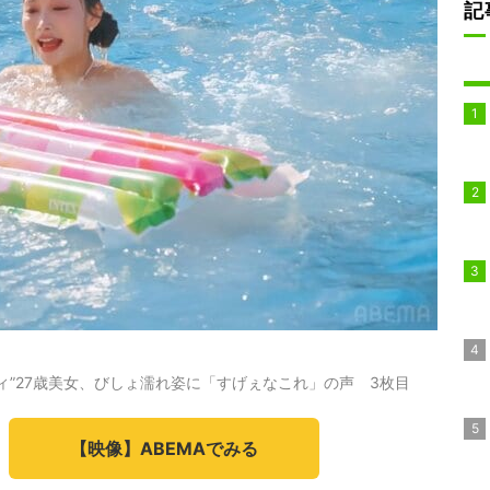
記
ィ”27歳美女、びしょ濡れ姿に「すげぇなこれ」の声 3枚目
【映像】ABEMAでみる