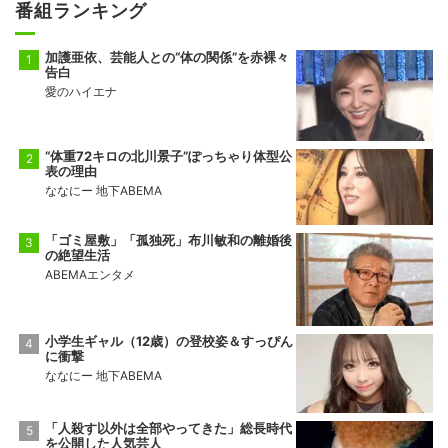
番組ランキング
加護亜依、芸能人との“体の関係”を赤裸々
告白
愛のハイエナ
“体重72キロの北川景子”ぽっちゃり体型公
表の理由
ななにー 地下ABEMA
「ゴミ屋敷」「孤独死」布川敏和の離婚後
の絶望生活
ABEMAエンタメ
小学生ギャル（12歳）の登校姿＆すっぴん
に衝撃
ななにー 地下ABEMA
「人殺す以外は全部やってきた」総長時代
を公開した人気芸人