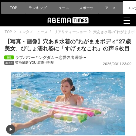
TOP
ランキング
ニュース
スポーツ
アニメ
エン
TOP
エンタメニュース
リアリティーショー
穴あき水着の“わがままボ
【写真・画像】穴あき水着の“わがままボディ”27歳
美女、びしょ濡れ姿に「すげぇなこれ」の声 5枚目
ラブパワーキングダム〜恋愛強者選挙〜
菊池風磨
,
YOU
,
霜降り明星
2026/03/11 23:00