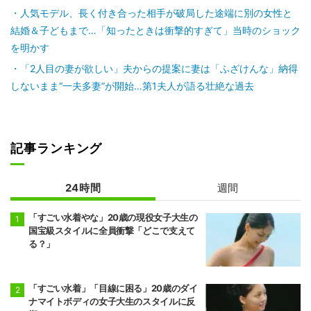
人気モデル、長く付き合った相手が破局した途端に別の女性と
結婚＆子どもまで…「知ったときは衝撃的すぎて」当時のショック
を明かす
「2人目の妻が欲しい」夫からの提案に妻は「ふざけんな」納得
しないまま“一夫多妻”が開始…第1夫人が語る壮絶な過去
記事ランキング
24時間
週間
「すごい水着やな」20歳の現役女子大生の
国宝級スタイルに全員衝撃「どこで支えて
る？」
「すごい水着」「目線に困る」20歳のダイ
ナマイトボディの女子大生のスタイルに反