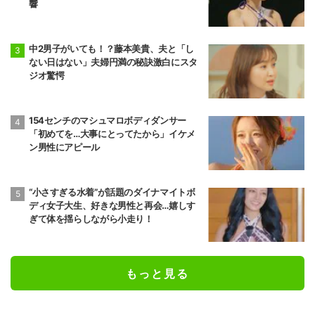
響
中2男子がいても！？藤本美貴、夫と「し
ない日はない」夫婦円満の秘訣激白にスタ
ジオ驚愕
154センチのマシュマロボディダンサー
「初めてを…大事にとってたから」イケメ
ン男性にアピール
“小さすぎる水着”が話題のダイナマイトボ
ディ女子大生、好きな男性と再会…嬉しす
ぎて体を揺らしながら小走り！
もっと見る