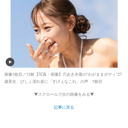
画像1枚目／12枚
【写真・画像】穴あき水着の“わがままボディ”27
歳美女、びしょ濡れ姿に「すげぇなこれ」の声 1枚目
▼スクロールで次の画像をみる▼
記事に戻る