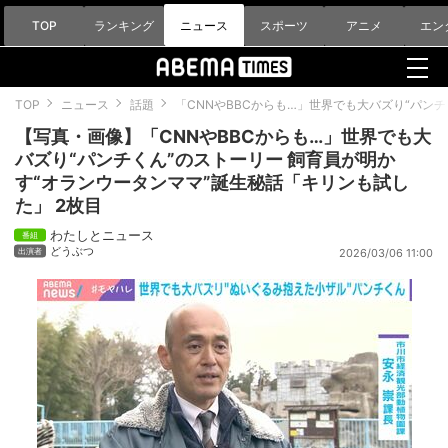
TOP
ランキング
ニュース
スポーツ
アニメ
エン
TOP
ニュース
話題
「CNNやBBCからも…」世界でも大バズり“パン
【写真・画像】「CNNやBBCからも…」世界でも大
バズり“パンチくん”のストーリー 飼育員が明か
す“オランウータンママ”誕生秘話「キリンも試し
た」 2枚目
わたしとニュース
どうぶつ
2026/03/06 11:00