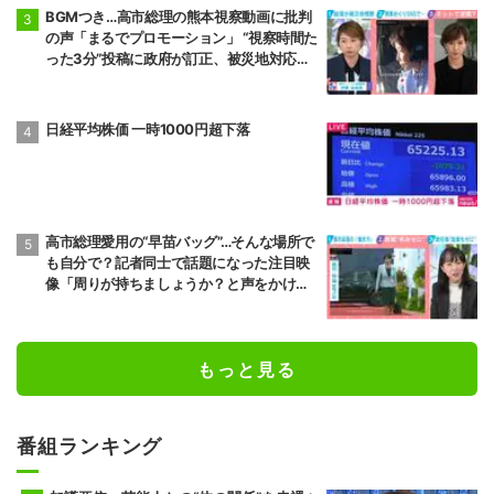
BGMつき…高市総理の熊本視察動画に批判
の声「まるでプロモーション」 “視察時間た
った3分”投稿に政府が訂正、被災地対応め
ぐりSNSでの逆風強まる
日経平均株価 一時1000円超下落
高市総理愛用の“早苗バッグ”…そんな場所で
も自分で？記者同士で話題になった注目映
像「周りが持ちましょうか？と声をかけて
も…」
もっと見る
番組ランキング