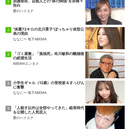
加護亜依、芸能人との“体の関係”を赤裸々
告白
愛のハイエナ
“体重72キロの北川景子”ぽっちゃり体型公
表の理由
ななにー 地下ABEMA
「ゴミ屋敷」「孤独死」布川敏和の離婚後
の絶望生活
ABEMAエンタメ
小学生ギャル（12歳）の登校姿＆すっぴん
に衝撃
ななにー 地下ABEMA
「人殺す以外は全部やってきた」総長時代
を公開した人気芸人
愛のハイエナ