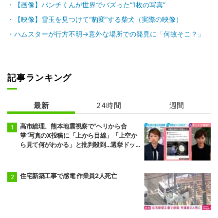
【画像】パンチくんが世界でバズった“1枚の写真”
【映像】雪玉を見つけて“豹変”する柴犬（実際の映像）
ハムスターが行方不明→意外な場所での発見に「何故そこ？」
記事ランキング
最新
24時間
週間
高市総理、熊本地震視察で“ヘリから合
掌”写真のX投稿に「上から目線」「上空か
ら見て何がわかる」と批判殺到…選挙ドッ
トコム副編集長は「SNSでの見せ方を配慮
する時代」と指摘
住宅新築工事で感電 作業員2人死亡