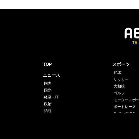
TOP
スポーツ
野球
ニュース
サッカー
国内
大相撲
国際
ゴルフ
経済・IT
モータースポ
政治
ボートレース
話題
スポーツ総合
格闘技
テニス