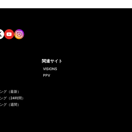
tt
Yout
Insta
ube
gram
関連サイト
VISIONS
PPV
ング（最新）
ング（24時間）
ング（週間）
一覧