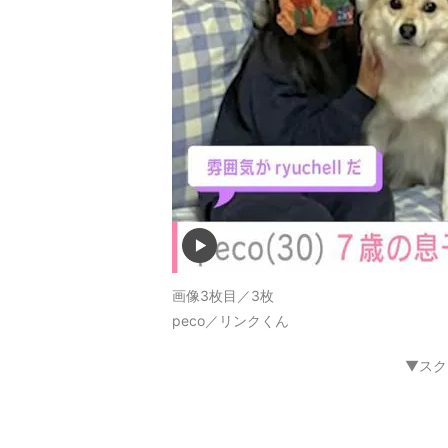
画像3枚目／3枚
peco／リンクくん
▼スク