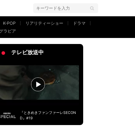
K-POP
リアリティーショー
ドラマ
グラビア
弁当を披露
テレビ放送中
『ときめきファンファーレSECON
D』#19