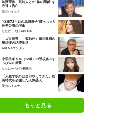
加護亜依、芸能人との“体の関係”を
赤裸々告白
愛のハイエナ
“体重72キロの北川景子”ぽっちゃり
体型公表の理由
ななにー 地下ABEMA
「ゴミ屋敷」「孤独死」布川敏和の
離婚後の絶望生活
ABEMAエンタメ
小学生ギャル（12歳）の登校姿＆す
っぴんに衝撃
ななにー 地下ABEMA
「人殺す以外は全部やってきた」総
長時代を公開した人気芸人
愛のハイエナ
もっと見る