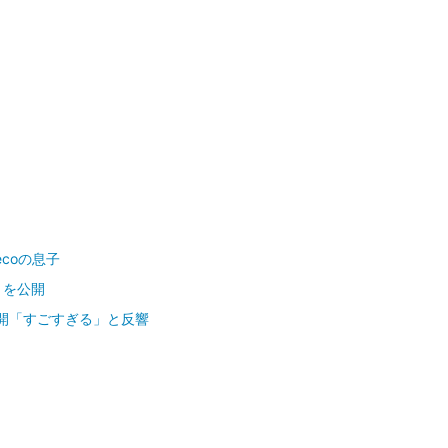
ecoの息子
トを公開
公開「すごすぎる」と反響