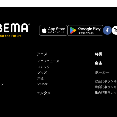
Face
Twi
book
er
アニメ
将棋
アニメニュース
麻雀
コミック
ポーカー
グッズ
声優
総合記事ランキ
ーツ
Vtuber
総合記事ランキ
エンタメ
総合記事ランキ
人物・グループ
エンタメ総合
番組一覧
バラエティ
K-POP