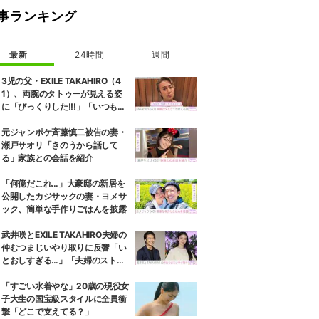
事ランキング
最新
24時間
週間
3児の父・EXILE TAKAHIRO（4
1）、両腕のタトゥーが見える姿
に「びっくりした!!!」「いつもと
また違ったTAKAHIROさん」など
の反響
元ジャンポケ斉藤慎二被告の妻・
瀬戸サオリ「きのうから話して
る」家族との会話を紹介
「何億だこれ…」大豪邸の新居を
公開したカジサックの妻・ヨメサ
ック、簡単な手作りごはんを披露
武井咲とEXILE TAKAHIRO夫婦の
仲むつまじいやり取りに反響「い
とおしすぎる…」「夫婦のストー
リーほんと好き」
「すごい水着やな」20歳の現役女
子大生の国宝級スタイルに全員衝
撃「どこで支えてる？」