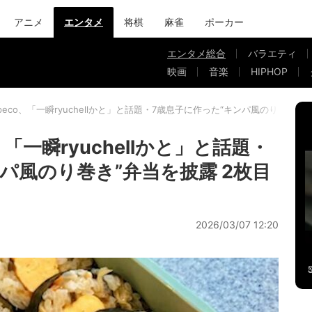
アニメ
エンタメ
将棋
麻雀
ポーカー
エンタメ総合
バラエティ
映画
音楽
HIPHOP
peco、「一瞬ryuchellかと」と話題・7歳息子に作った“キンパ風のり巻き”
「一瞬ryuchellかと」と話題・
パ風のり巻き”弁当を披露 2枚目
2026/03/07 12:20