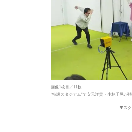
画像1枚目／11枚
“特設スタジアム”で安元洋貴・小林千晃が
▼スク