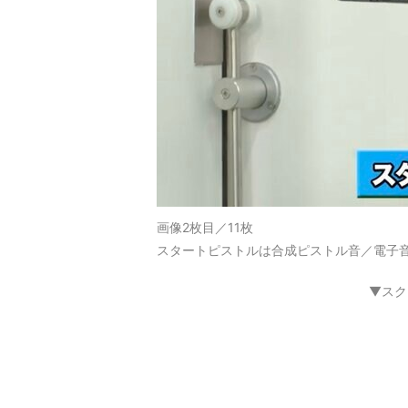
画像2枚目／11枚
スタートピストルは合成ピストル音／電子音
▼スク