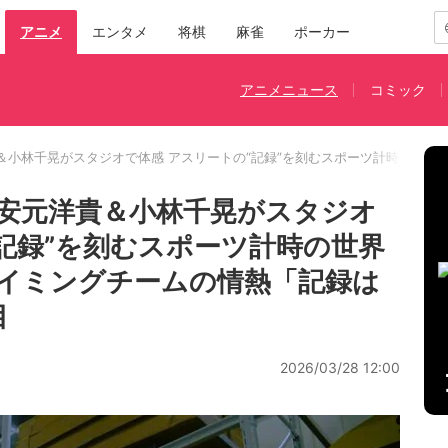
アニメ
エンタメ
将棋
麻雀
ポーカー
アニメニュース
コミック
＆小林千晃がスタジオで体感 アスリートの“記録”を刻むスポーツ計時の世界 
安元洋貴＆小林千晃がスタジオ
“記録”を刻むスポーツ計時の世界
タイミングチームの情熱「記録は
目
2026/03/28 12:00