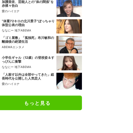
加護亜依、芸能人との“体の関係”を
赤裸々告白
愛のハイエナ
“体重72キロの北川景子”ぽっちゃり
体型公表の理由
ななにー 地下ABEMA
「ゴミ屋敷」「孤独死」布川敏和の
離婚後の絶望生活
ABEMAエンタメ
小学生ギャル（12歳）の登校姿＆す
っぴんに衝撃
ななにー 地下ABEMA
「人殺す以外は全部やってきた」総
長時代を公開した人気芸人
愛のハイエナ
もっと見る