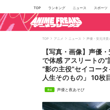
TOP
ランキング
ニュース
スポーツ
TOP
アニメ
ニュース
声優・安元洋貴
【写真・画像】声優・
で体感 アスリートの
“影の主役”セイコー
人生そのもの」 10枚
声優と夜あそび