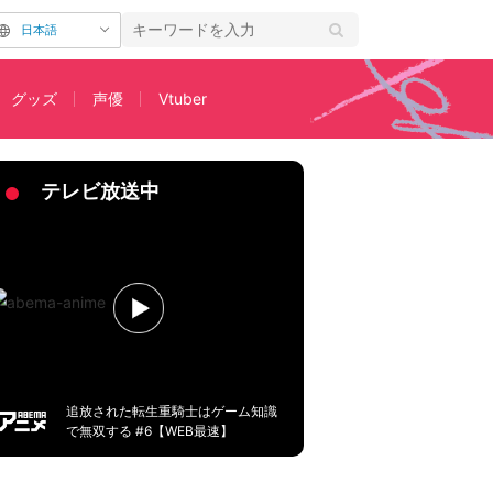
日本語
グッズ
声優
Vtuber
“影の主役”セイコータイミングチームの情熱「記録は人生そのもの」
テレビ放送中
追放された転生重騎士はゲーム知識
で無双する #6【WEB最速】