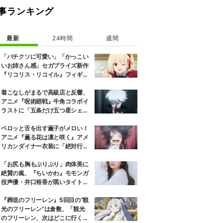
事ランキング
最新
24時間
週間
「バチクソに可愛い」「かっこい
いお姉さん感」セガプライズ新作
『リコリス・リコイル』フィギュ
ア解禁に反響続々
着こなしがまるで高級店と反響、
アニメ『呪術廻戦』牛角コラボイ
ラストに「五条だけ五つ星シェ
フ」
ペロッと舌を出す薫子がメロい！
アニメ『薫る花は凛と咲く』アメ
リカンダイナー衣装に「絶対行き
ます」の声
「お尻も胸もぷりぷり」肉体美に
絶賛の嵐、『ちいかわ』モモンガ
役声優・井口裕香が黒いタイトウ
ェアのトレーニング風景公開
『葬送のフリーレン』5回目の“観
光のフリーレン”は倉敷、「観光
のフリーレン、次はどこに行くの