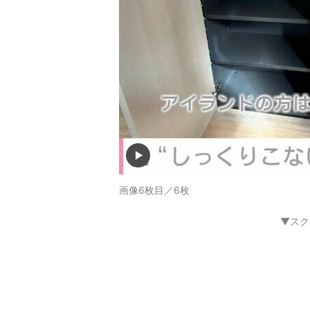
画像6枚目／6枚
▼スク