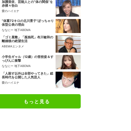
加護亜依、芸能人との“体の関係”を
赤裸々告白
愛のハイエナ
“体重72キロの北川景子”ぽっちゃり
体型公表の理由
ななにー 地下ABEMA
「ゴミ屋敷」「孤独死」布川敏和の
離婚後の絶望生活
ABEMAエンタメ
小学生ギャル（12歳）の登校姿＆す
っぴんに衝撃
ななにー 地下ABEMA
「人殺す以外は全部やってきた」総
長時代を公開した人気芸人
愛のハイエナ
もっと見る